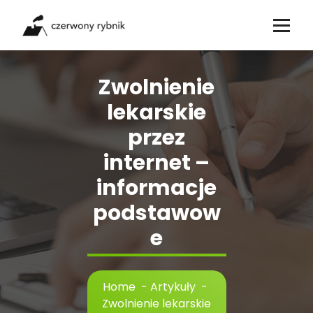
Skip
to
content
Zwolnienie
lekarskie
przez
internet –
informacje
podstawow
e
Home
-
Artykuły
-
Zwolnienie lekarskie