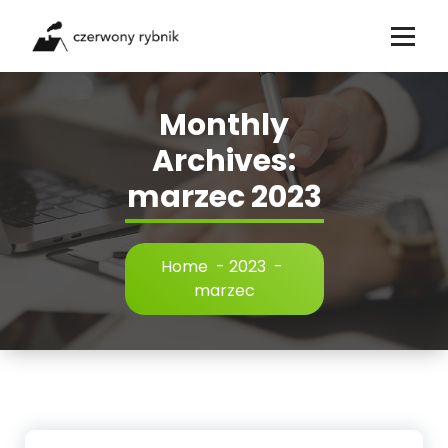
Skip
to
content
Monthly
Archives:
marzec 2023
Home
-
2023
-
marzec