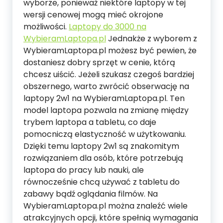
wyborze, ponieważ niektóre laptopy w tej
wersji cenowej mogą mieć okrojone
możliwości.
Laptopy do 3000 na
WybieramLaptopa.pl
Jednakże z wyborem z
WybieramLaptopa.pl możesz być pewien, że
dostaniesz dobry sprzęt w cenie, którą
chcesz uiścić. Jeżeli szukasz czegoś bardziej
obszernego, warto zwrócić obserwację na
laptopy 2w1 na WybieramLaptopa.pl. Ten
model laptopa pozwala na zmianę między
trybem laptopa a tabletu, co daje
pomocniczą elastyczność w użytkowaniu.
Dzięki temu laptopy 2w1 są znakomitym
rozwiązaniem dla osób, które potrzebują
laptopa do pracy lub nauki, ale
równocześnie chcą używać z tabletu do
zabawy bądź oglądania filmów. Na
WybieramLaptopa.pl można znaleźć wiele
atrakcyjnych opcji, które spełnią wymagania