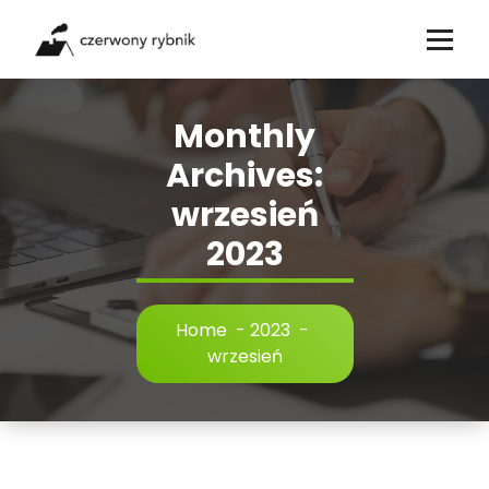
Skip
to
content
Monthly
Archives:
wrzesień
2023
Home
-
2023
-
wrzesień