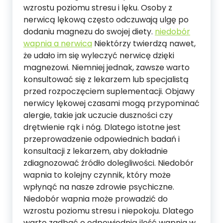
wzrostu poziomu stresu i lęku. Osoby z
nerwicą lękową często odczuwają ulgę po
dodaniu magnezu do swojej diety.
niedobór
wapnia a nerwica
Niektórzy twierdzą nawet,
że udało im się wyleczyć nerwicę dzięki
magnezowi. Niemniej jednak, zawsze warto
konsultować się z lekarzem lub specjalistą
przed rozpoczęciem suplementacji. Objawy
nerwicy lękowej czasami mogą przypominać
alergie, takie jak uczucie duszności czy
drętwienie rąk i nóg. Dlatego istotne jest
przeprowadzenie odpowiednich badań i
konsultacji z lekarzem, aby dokładnie
zdiagnozować źródło dolegliwości. Niedobór
wapnia to kolejny czynnik, który może
wpłynąć na nasze zdrowie psychiczne.
Niedobór wapnia może prowadzić do
wzrostu poziomu stresu i niepokoju. Dlatego
warto zadbać o odpowiednią ilość wapnia w