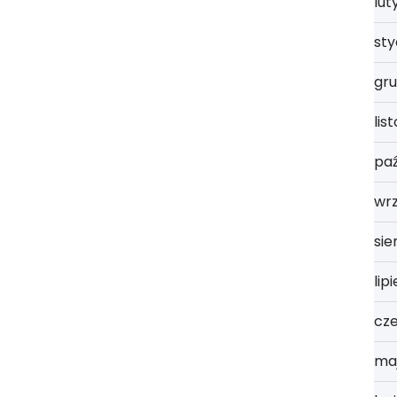
lut
st
gru
lis
paź
wrz
sie
lip
cz
ma