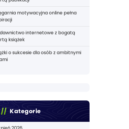
ęgarnia motywacyjna online pełna
piracji
dawnictwo internetowe z bogatą
rtą książek
ążki o sukcesie dla osób z ambitnymi
lami
Kategorie
rpień 2026