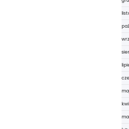
gru
lis
paź
wr
sie
lip
cz
ma
kwi
ma