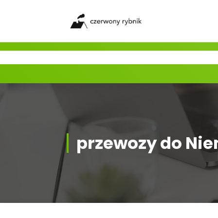
Skip
to
content
przewozy do Ni