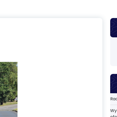
Rad
Wyd
ofe