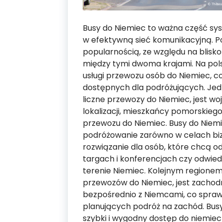
Busy do Niemiec to ważna część sy
w efektywną sieć komunikacyjną. Pod
popularnością, ze względu na blisko
między tymi dwoma krajami. Na polsk
usługi przewozu osób do Niemiec, co
dostępnych dla podróżujących. Jedn
liczne przewozy do Niemiec, jest w
lokalizacji, mieszkańcy pomorskieg
przewozu do Niemiec. Busy do Nie
podróżowanie zarówno w celach bizn
rozwiązanie dla osób, które chcą o
targach i konferencjach czy odwiedz
terenie Niemiec. Kolejnym regionem,
przewozów do Niemiec, jest zacho
bezpośrednio z Niemcami, co sprawia
planujących podróż na zachód. Bus
szybki i wygodny dostęp do niemieck