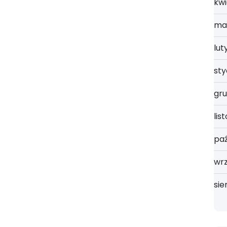
kwi
ma
lut
st
gru
lis
paź
wrz
sie