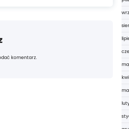
wrz
sie
z
lip
cz
odać komentarz.
ma
kwi
ma
lut
st