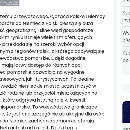
Ksi
stemu przewozowego, łącząca Polskę i Niemcy
ins
róże do Niemiec z Polski cieszą się dużą
ść geograficzną i silne więzi gospodarcze
Wy
im rynku istnieje wiele firm oferujących
ofe
 przekłada się na szeroki wybór opcji
ym z regionów Polski, z którego odbywają się
Ksi
ojewództwo pomorskie. Dzięki dogodnej
ce
o mają łatwy dostęp do różnych opcji
miec pomorskie pozwalają na wygodne
esowych, jak i turystycznych. To idealne
dwiedzić niemieckie miasta, uczestniczyć w
ić rodzinę lub przyjaciół mieszkających na
 który odgrywa istotną rolę w kwestii
dniopomorskie. To województwo graniczące
, że jest ono szczególnie atrakcyjne dla osób
y do Niemiec zachodniopomorskie oferują
ich autostrad i miast. Dzięki temu
sie