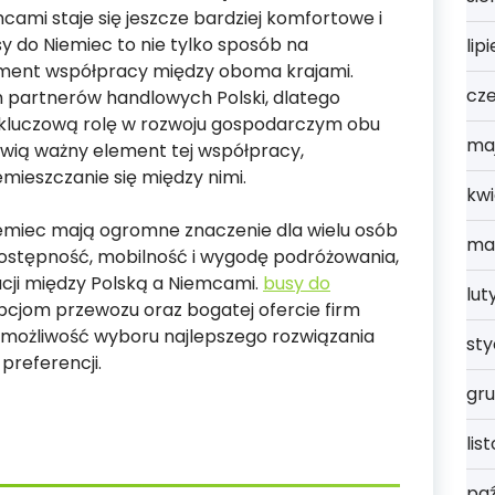
ami staje się jeszcze bardziej komfortowe i
y do Niemiec to nie tylko sposób na
lip
lement współpracy między oboma krajami.
cz
h partnerów handlowych Polski, dlatego
 kluczową rolę w rozwoju gospodarczym obu
ma
wią ważny element tej współpracy,
emieszczanie się między nimi.
kwi
emiec mają ogromne znaczenie dla wielu osób
ma
dostępność, mobilność i wygodę podróżowania,
acji między Polską a Niemcami.
busy do
lut
pcjom przewozu oraz bogatej ofercie firm
możliwość wyboru najlepszego rozwiązania
st
preferencji.
gru
lis
paź