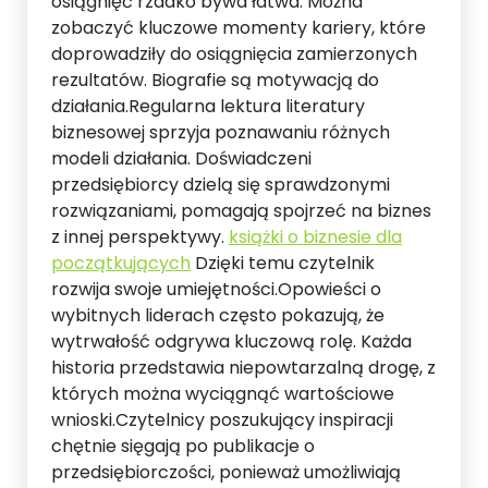
osiągnięć rzadko bywa łatwa. Można
zobaczyć kluczowe momenty kariery, które
doprowadziły do osiągnięcia zamierzonych
rezultatów. Biografie są motywacją do
działania.Regularna lektura literatury
biznesowej sprzyja poznawaniu różnych
modeli działania. Doświadczeni
przedsiębiorcy dzielą się sprawdzonymi
rozwiązaniami, pomagają spojrzeć na biznes
z innej perspektywy.
książki o biznesie dla
początkujących
Dzięki temu czytelnik
rozwija swoje umiejętności.Opowieści o
wybitnych liderach często pokazują, że
wytrwałość odgrywa kluczową rolę. Każda
historia przedstawia niepowtarzalną drogę, z
których można wyciągnąć wartościowe
wnioski.Czytelnicy poszukujący inspiracji
chętnie sięgają po publikacje o
przedsiębiorczości, ponieważ umożliwiają