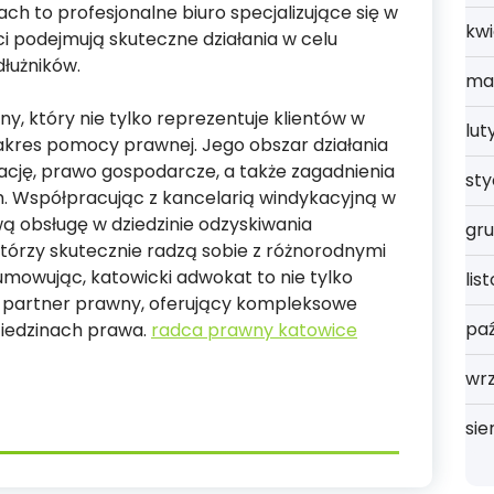
h to profesjonalne biuro specjalizujące się w
kwi
ci podejmują skuteczne działania w celu
dłużników.
ma
y, który nie tylko reprezentuje klientów w
lut
 zakres pomocy prawnej. Jego obszar działania
ację, prawo gospodarcze, a także zagadnienia
st
 Współpracując z kancelarią windykacyjną w
 obsługę w dziedzinie odzyskiwania
gru
 którzy skutecznie radzą sobie z różnorodnymi
mowując, katowicki adwokat to nie tylko
lis
eż partner prawny, oferujący kompleksowe
paź
ziedzinach prawa.
radca prawny katowice
wrz
sie