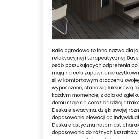
Balia ogrodowa to inna nazwa dla jac
relaksacyjnej i terapeutycznej. Ba
osób poszukujących odprężenia po c
mają na celu zapewnienie użytkown
sił w komfortowym otoczeniu swoje
wyposażone, stanowią luksusową fo
każdym momencie, z dala od zgiełku
domu staje się coraz bardziej atrak
Deska elewacyjna, dzięki swojej ró
dopasowanie elewacji do indywidual
Deska elastyczna natomiast charak
dopasowania do różnych kształtów i 