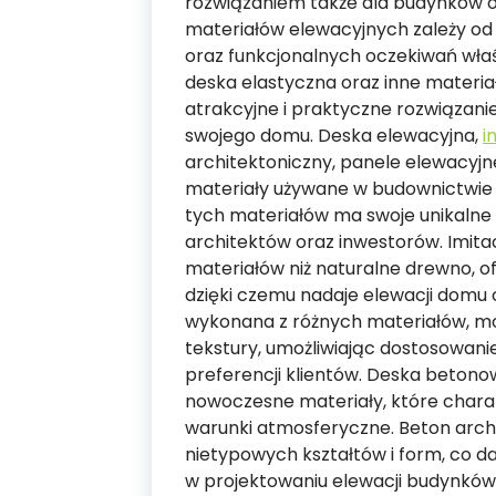
rozwiązaniem także dla budynków o
materiałów elewacyjnych zależy od
oraz funkcjonalnych oczekiwań wła
deska elastyczna oraz inne materia
atrakcyjne i praktyczne rozwiązan
swojego domu. Deska elewacyjna,
i
architektoniczny, panele elewacyj
materiały używane w budownictwie 
tych materiałów ma swoje unikalne 
architektów oraz inwestorów. Imit
materiałów niż naturalne drewno, o
dzięki czemu nadaje elewacji domu c
wykonana z różnych materiałów, mo
tekstury, umożliwiając dostosowanie
preferencji klientów. Deska betono
nowoczesne materiały, które charak
warunki atmosferyczne. Beton arch
nietypowych kształtów i form, co d
w projektowaniu elewacji budynków