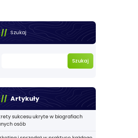
Szukaj
Szukaj
Artykuły
rety sukcesu ukryte w biografiach
anych osób
keting i sprzedaż w praktyce każdego