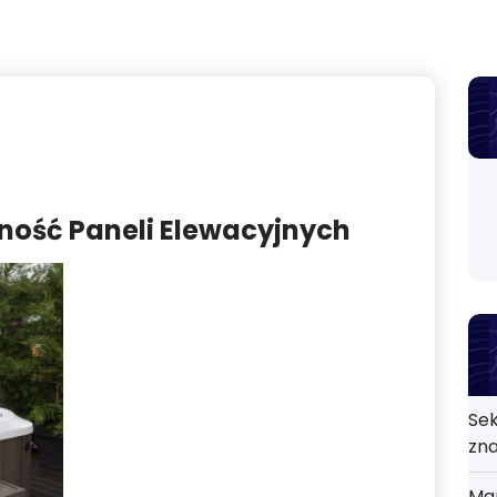
lność Paneli Elewacyjnych
Sek
zn
Mar