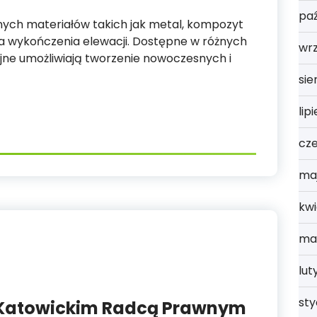
paź
nych materiałów takich jak metal, kompozyt
cja wykończenia elewacji. Dostępne w różnych
wrz
jne umożliwiają tworzenie nowoczesnych i
sie
lip
cz
ma
kwi
ma
lut
st
 Katowickim Radcą Prawnym