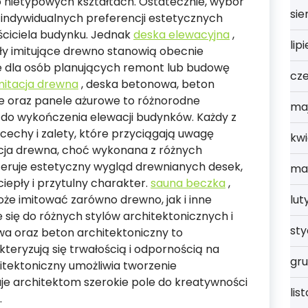
 nietypowych kształtach. Ostatecznie, wybór
sie
 indywidualnych preferencji estetycznych
ściciela budynku. Jednak
deska elewacyjna
,
lip
ły imitujące drewno stanowią obecnie
ie dla osób planujących remont lub budowę
cz
mitacja drewna
, deska betonowa, beton
ne oraz panele ażurowe to różnorodne
ma
do wykończenia elewacji budynków. Każdy z
cechy i zalety, które przyciągają uwagę
kwi
acja drewna, choć wykonana z różnych
feruje estetyczny wygląd drewnianych desek,
ma
iepły i przytulny charakter.
sauna beczka
,
że imitować zarówno drewno, jak i inne
lut
 się do różnych stylów architektonicznych i
st
wa oraz beton architektoniczny to
teryzują się trwałością i odpornością na
gru
itektoniczny umożliwia tworzenie
aje architektom szerokie pole do kreatywności
lis
.