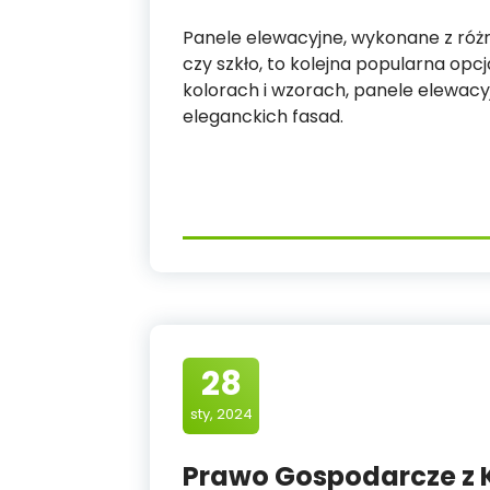
Panele elewacyjne, wykonane z róż
czy szkło, to kolejna popularna op
kolorach i wzorach, panele elewacy
eleganckich fasad.
28
sty, 2024
Prawo Gospodarcze z