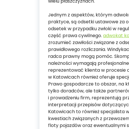
wielu płaszczyznach.
Jednym z aspektów, którym adwokat
praktyce, są odsetki ustawowe za o
odsetek w przypadku zwłoki w regu
część prawa cywilnego.
adwokat k
zrozumieć zawiłości związane z od
prawidłowego rozliczania. Windykac
radca prawny mogą pomóc. Skompl
należności wymagają profesjonalne
reprezentować klienta w procesie 
w Katowicach również oferuje spec
Prawo gospodarcze to obszar, na kt
tylko doradców, ale także partneró
i prowadzeniu firm, reprezentują 
interpretacji przepisów dotyczącyc
Katowicach to również specjalista 
kwestiach związanych z przewozem
floty pojazdów oraz ewentualnymi