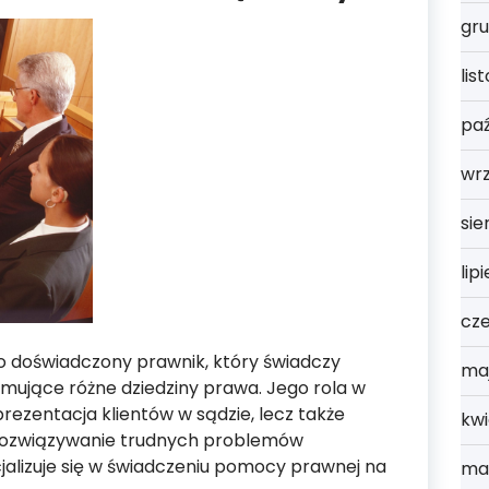
gru
lis
paź
wr
sie
lip
cz
o doświadczony prawnik, który świadczy
ma
mujące różne dziedziny prawa. Jego rola w
prezentacja klientów w sądzie, lecz także
kwi
i rozwiązywanie trudnych problemów
alizuje się w świadczeniu pomocy prawnej na
ma