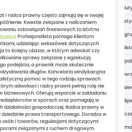
lut
 i radca prawny często zajmują się w swojej
st
późnienie. Kwestie związane z naliczaniem
lowaniu zobowiązań finansowych to istotna
gru
atowice
Profesjonalista pomaga klientom
setkami, udzielając wskazówek dotyczących
lis
ja to kolejny obszar, w którym adwokat czy
ikowane sprawy związane z egzekucją
paź
go podejścia, a prawnik może skutecznie
odzyskiwania długów. Kancelaria windykacyjna
wrz
jalistyczną pomoc w tego rodzaju sprawach.
órym adwokaci i radcy prawni pełnią rolę nie
sie
w biznesowych. Oferują wsparcie w zakładaniu
przedsiębiorców w sporach oraz pomagają w
lip
h działalności gospodarczej. Radca prawny w
cz
w dziedzinie prawa transportowego. Doradza w
 osób i towarów, regulacjami dotyczącymi
ma
 sporami związanymi z ruchem drogowym.