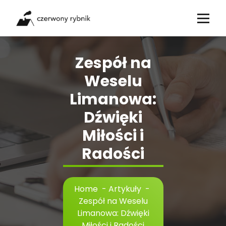
Skip
to
content
Zespół na
Weselu
Limanowa:
Dźwięki
Miłości i
Radości
Home
-
Artykuły
-
Zespół na Weselu
Limanowa: Dźwięki
Miłości i Radości