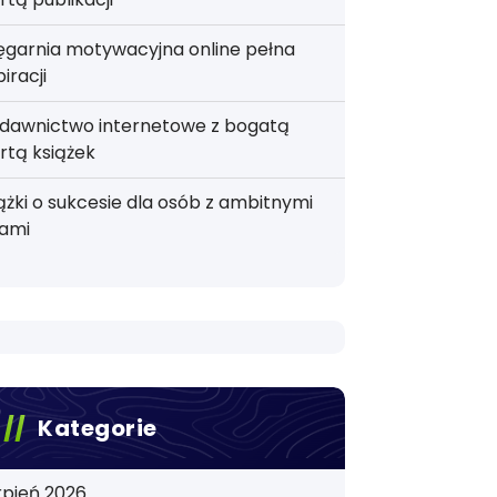
ęgarnia motywacyjna online pełna
piracji
dawnictwo internetowe z bogatą
rtą książek
ążki o sukcesie dla osób z ambitnymi
lami
Kategorie
rpień 2026