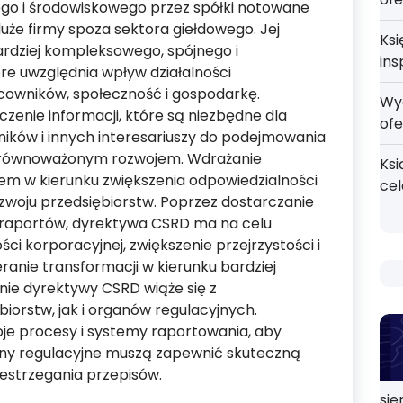
go i środowiskowego przez spółki notowane
duże firmy spoza sektora giełdowego. Jej
Ksi
rdziej kompleksowego, spójnego i
ins
e uwzględnia wpływ działalności
cowników, społeczność i gospodarkę.
Wy
enie informacji, które są niezbędne dla
ofe
ków i innych interesariuszy do podejmowania
 zrównoważonym rozwojem. Wdrażanie
Ksi
em w kierunku zwiększenia odpowiedzialności
ce
zwoju przedsiębiorstw. Poprzez dostarczanie
i raportów, dyrektywa CSRD ma na celu
i korporacyjnej, zwiększenie przejrzystości i
ranie transformacji w kierunku bardziej
ie dyrektywy CSRD wiąże się z
orstw, jak i organów regulacyjnych.
e procesy i systemy raportowania, aby
any regulacyjne muszą zapewnić skuteczną
estrzegania przepisów.
sie