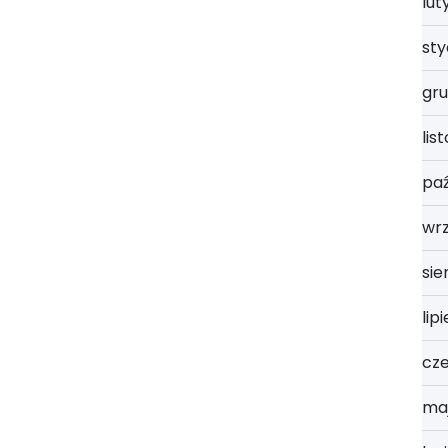
lut
st
gru
lis
paź
wrz
sie
lip
cz
ma