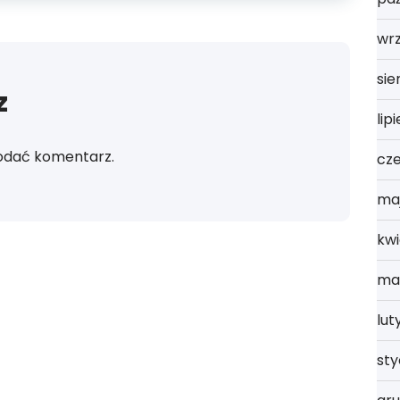
wrz
sie
z
lip
odać komentarz.
cz
ma
kwi
ma
lut
st