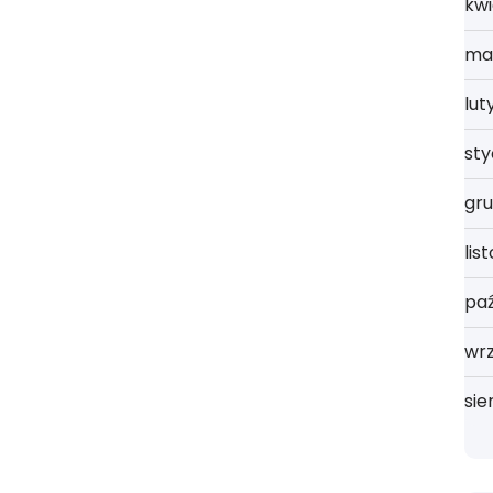
kwi
ma
lut
st
gru
lis
paź
wrz
sie