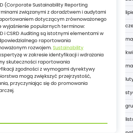
 (Corporate Sustainability Reporting
terminami związanymi z doradztwem i audytami
lip
 i raportowaniem dotyczącym zrównoważonego
cz
e wyjaśnienie popularnych terminow:
D i CSRD Auditing są istotnymi elementami w
ma
odpowiedzialnego raportowania
wnoważonym rozwojem.
Sustainability
kwi
spertyzę w zakresie identyfikacji i wdrażania
eny skuteczności raportowania
ma
fikacji zgodności z wymogami dyrektywy
biorstwa mogą zwiększyć przejrzystość,
lut
ania, przyczyniając się do promowania
rczej.
st
gru
lis
paź