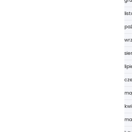
gru
lis
paź
wr
sie
lip
cz
ma
kwi
ma