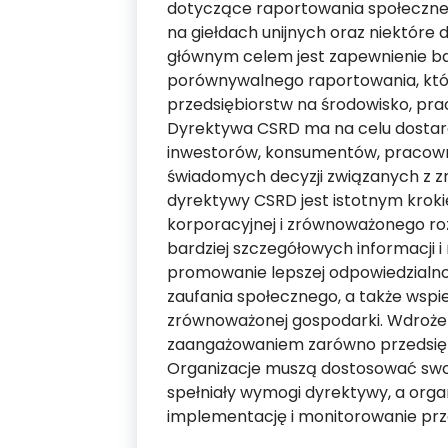
dotyczące raportowania społeczne
na giełdach unijnych oraz niektóre 
głównym celem jest zapewnienie ba
porównywalnego raportowania, któr
przedsiębiorstw na środowisko, pra
Dyrektywa CSRD ma na celu dostarcz
inwestorów, konsumentów, pracowni
świadomych decyzji związanych z
dyrektywy CSRD jest istotnym kroki
korporacyjnej i zrównoważonego ro
bardziej szczegółowych informacji 
promowanie lepszej odpowiedzialnośc
zaufania społecznego, a także wspie
zrównoważonej gospodarki. Wdrożen
zaangażowaniem zarówno przedsiębi
Organizacje muszą dostosować swoj
spełniały wymogi dyrektywy, a org
implementację i monitorowanie prz