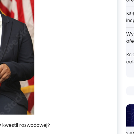
Ksi
ins
Wy
ofe
Ksi
ce
 kwestii rozwodowej?
sie