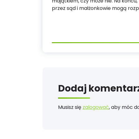
majątkiem, czy może nie. Na końcu
przez sąd i małżonkowie mogą rozp
Dodaj komentar
Musisz się
zalogować
, aby móc d