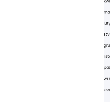
kwi
ma
lut
st
gru
lis
paź
wrz
sie