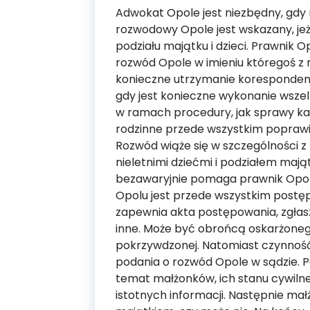
Adwokat Opole jest niezbędny, gdy 
rozwodowy Opole jest wskazany, jeż
podziału majątku i dzieci. Prawnik O
rozwód Opole w imieniu któregoś z 
konieczne utrzymanie korespondencj
gdy jest konieczne wykonanie wsze
w ramach procedury, jak sprawy ka
rodzinne przede wszystkim poprawi
Rozwód wiąże się w szczególności z
nieletnimi dziećmi i podziałem maj
bezawaryjnie pomaga prawnik Opole
Opolu jest przede wszystkim postęp
zapewnia akta postępowania, zgłas
inne. Może być obrońcą oskarżon
pokrzywdzonej. Natomiast czynność
podania o rozwód Opole w sądzie. 
temat małżonków, ich stanu cywilneg
istotnych informacji. Następnie mał