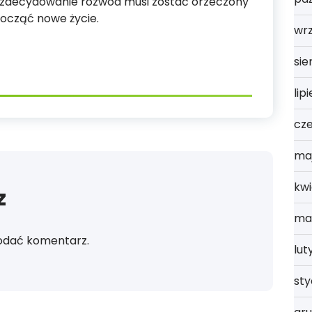
, zdecydowanie rozwód musi zostać orzeczony
ocząć nowe życie.
wrz
sie
lip
cz
ma
kwi
z
ma
odać komentarz.
lut
st