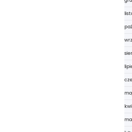
gru
lis
paź
wr
sie
lip
cz
ma
kwi
ma