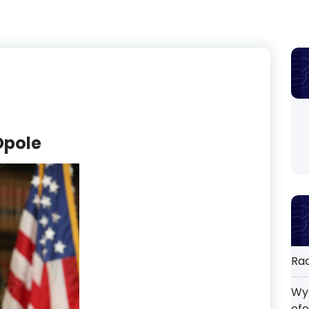
Opole
Rad
Wyd
ofe