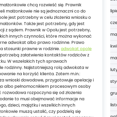
małżonkowie chcą rozwieść się. Prawnik
lip
eli małżonkowie nie są jednoznaczni co do
pole jest potrzebny w celu złożenia wniosku o
cz
małżonków. Także jest potrzebny, gdy jest
i z sądem. Prawnik w Opolu jest potrzebny,
ma
lkich innych czynności, które można wykonać
rne adwokat albo prawo rodzinne. Prawo
kwi
a stosunki prawne w rodzinie.
adwokat opole
 potrzebą załatwienia kontaktów rodziców z
ma
ątku. W wszelakich tych sprawach
 rodzinny. Najistotniejszą rolą adwokata w
lut
owanie na korzyść klienta. Zatem m.in.:
za wnioski dowodowe, przygotowuje apelację i
st
ego albo pełnomocnikiem procesowym osoby
 rozwodowa rozpoczyna się od złożenia
gru
Podanie to musi obejmować informacje na
lis
o, dzieci, majątku i wszelkich innych
żonkowie muszą ustalić, czy podzielą się
paź