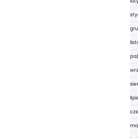
lut
st
gru
lis
paź
wrz
sie
lip
cz
ma