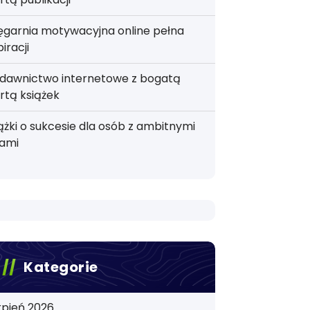
ęgarnia motywacyjna online pełna
piracji
dawnictwo internetowe z bogatą
rtą książek
ążki o sukcesie dla osób z ambitnymi
lami
Kategorie
rpień 2026