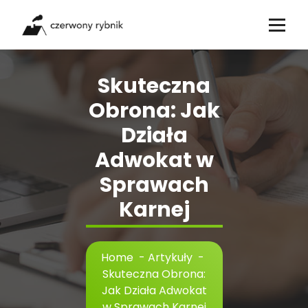
Skip
to
content
Skuteczna
Obrona: Jak
Działa
Adwokat w
Sprawach
Karnej
Home
-
Artykuły
-
Skuteczna Obrona:
Jak Działa Adwokat
w Sprawach Karnej