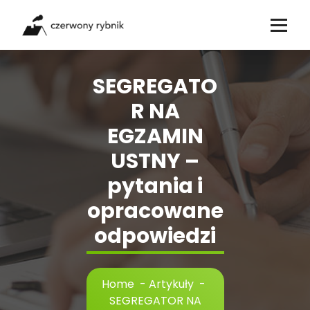
Skip
to
content
SEGREGATO
R NA
EGZAMIN
USTNY –
pytania i
opracowane
odpowiedzi
Home
-
Artykuły
-
SEGREGATOR NA