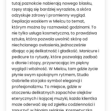
tutaj paznokcie nabierają nowego blasku,
rzęsy stają się bardziej wyraziste, a skóra
odzyskuje zdrowy i promienny wygląd.
Depilacja woskiem w Mielcu to temat,
którym można by rozmawiać godzinami. To
nie tylko usługa kosmetyczna, to prawdziwa
sztuka, która pozwala uwolnić skórę od
niechcianego owłosienia, jednocześnie
dbając o jej delikatność i gładkość. Manicure i
pedicure to rytuały, które pozwalają zadbać
o dłonie i stopy, przywracając im piękny
wygląd i witalność. W Mielcu, tam gdzie życie
płynie swym spokojnym rytmem, Studio
Gabrielle stoi jako symbol elegancji i
profesjonalizmu. To miejsce, gdzie w
otoczeniu delikatnych zapachów olejków
eterycznych i kojącej muzyki, każda klientka
może oderwać się od zgiełku codzienności i
zanurzyć w błogim relaksie. Kosmetyczka,