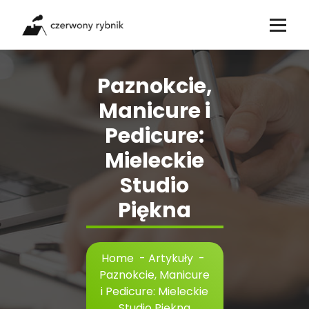
Skip
to
content
Paznokcie,
Manicure i
Pedicure:
Mieleckie
Studio
Piękna
Home
-
Artykuły
-
Paznokcie, Manicure
i Pedicure: Mieleckie
Studio Piękna