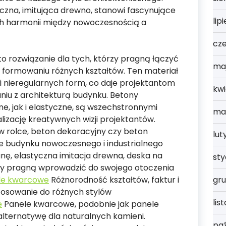
czna, imitująca drewno, stanowi fascynujące
lip
ch harmonii między nowoczesnością a
cz
to rozwiązanie dla tych, którzy pragną łączyć
ma
 formowaniu różnych kształtów. Ten materiał
i nieregularnych form, co daje projektantom
kwi
u z architekturą budynku. Betony
e, jak i elastyczne, są wszechstronnymi
ma
lizację kreatywnych wizji projektantów.
w rolce, beton dekoracyjny czy beton
lut
e budynku nowoczesnego i industrialnego
anę, elastyczna imitacja drewna, deska na
st
rzy pragną wprowadzić do swojego otoczenia
le kwarcowe
Różnorodność kształtów, faktur i
gru
osowanie do różnych stylów
lis
e
Panele kwarcowe, podobnie jak panele
lternatywę dla naturalnych kamieni.
paź