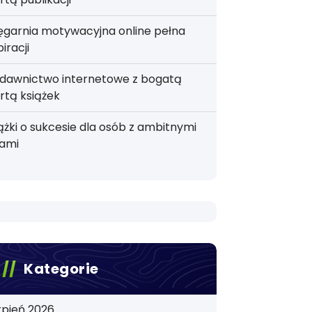
ęgarnia motywacyjna online pełna
piracji
dawnictwo internetowe z bogatą
rtą książek
ążki o sukcesie dla osób z ambitnymi
lami
Kategorie
rpień 2026