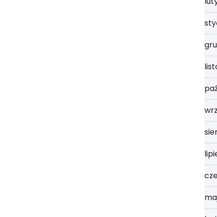
lut
st
gru
lis
paź
wrz
sie
lip
cz
ma