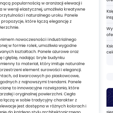
snącą popularnością w aranżacji elewacji i
a w wersji elastycznej, umożliwia kreatywne
Ksi
przytulności i naturalnego uroku. Panele
ins
propozycje, które łączą elegancję z
ierzchnie.
Wy
ofe
nonimem nowoczesności i industrialnego
ępnej w formie rolek, umożliwia wygodne
Ksi
wanych kształtach. Panele ażurowe oraz
ce
 i głębię, nadając bryle budynku
mienny to materiał, który imituje naturalne
rzestrzeni element surowości i elegancji.
antach, od kwarcowych po piaskowcowe,
zgodnych z najnowszymi trendami. Panele
cianę to innowacyjne rozwiązania, które
rzałej i oryginalnej powierzchni. Cegła
a łączą w sobie tradycyjny charakter z
ewacje jest dostępna w różnych kolorach i
nie do każdego stylu architektonicznego.
sie