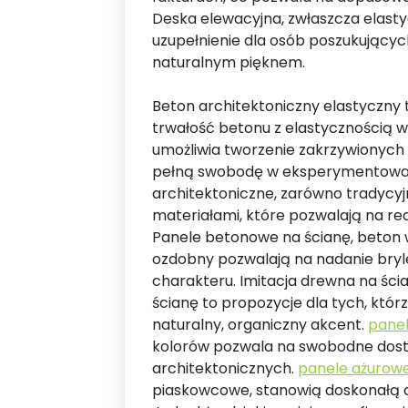
Deska elewacyjna, zwłaszcza elasty
uzupełnienie dla osób poszukujący
naturalnym pięknem.
Beton architektoniczny elastyczny 
trwałość betonu z elastycznością w
umożliwia tworzenie zakrzywionych 
pełną swobodę w eksperymentowani
architektoniczne, zarówno tradycyjn
materiałami, które pozwalają na rea
Panele betonowe na ścianę, beton 
ozdobny pozwalają na nadanie bryl
charakteru. Imitacja drewna na ści
ścianę to propozycje dla tych, któ
naturalny, organiczny akcent.
pane
kolorów pozwala na swobodne dost
architektonicznych.
panele ażurow
piaskowcowe, stanowią doskonałą a