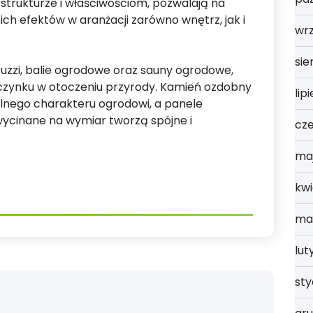
j strukturze i właściwościom, pozwalają na
ch efektów w aranżacji zarówno wnętrz, jak i
wrz
sie
acuzzi, balie ogrodowe oraz sauny ogrodowe,
oczynku w otoczeniu przyrody. Kamień ozdobny
lip
alnego charakteru ogrodowi, a panele
wycinane na wymiar tworzą spójne i
cz
ma
kwi
ma
lut
st