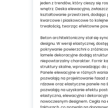
jeden z trendów, który cieszy się ro
wnętrz. Deska elewacyjna, zwłaszcz
kształtowanie przestrzeni, dodając 
kwarcowe i piaskowcowe to kolejne 
trwałością, tworząc efektowne pow
Beton architektoniczny stał się sy
designu. W wersji elastycznej, dost
pokrywanie powierzchni o zróżnico
lamele dekoracyjne dodają strukturę
niepowtarzalny charakter. Fornir ka
struktury skalne, wprowadzając do p
Panele elewacyjne w różnych wari
pozwalają na projektowanie fasad 
rdzawe oraz elastyczne panele na ś
pozwalają na uzyskanie efektu posta
elastyczna, elewacyjna i dekoracyjn
nowoczesnym designem. Cegła na el
fakturach, co pozwala na dopasowa