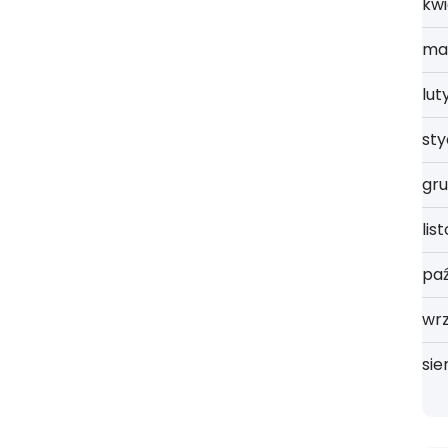
kwi
ma
lut
st
gru
lis
paź
wrz
sie