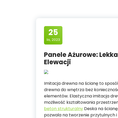
25
lis, 2023
Panele Ażurowe: Lekk
Elewacji
Imitacja drewna na ścianę to spos
drewna do wnętrza bez koniecznośc
elementów. Elastyczna imitacja dre
możliwość kształtowania przestrzen
beton strukturalny
Deska na ścianę,
pozwala na tworzenie przytulnych i 