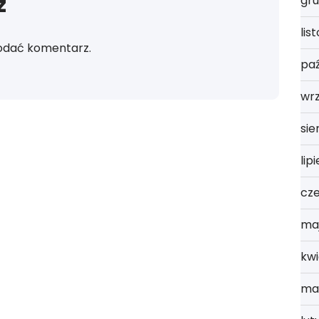
z
gru
lis
odać komentarz.
paź
wr
sie
lip
cz
ma
kwi
ma