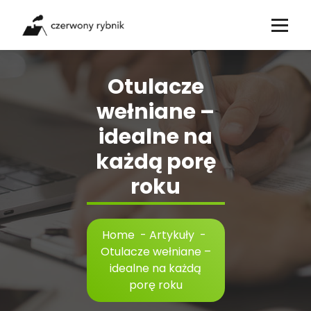
Skip
to
content
Otulacze
wełniane –
idealne na
każdą porę
roku
Home
-
Artykuły
-
Otulacze wełniane –
idealne na każdą
porę roku