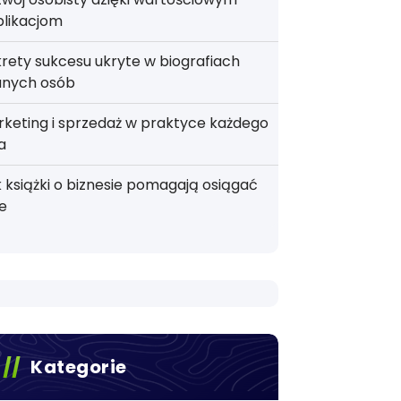
blikacjom
rety sukcesu ukryte w biografiach
anych osób
keting i sprzedaż w praktyce każdego
a
 książki o biznesie pomagają osiągać
e
Kategorie