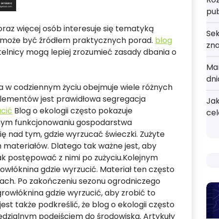
pu
raz więcej osób interesuje się tematyką
Sek
ii może być źródłem praktycznych porad.
blog
zn
telnicy mogą lepiej zrozumieć zasady dbania o
Mar
dni
a w codziennym życiu obejmuje wiele różnych
 elementów jest prawidłowa segregacja
Jak
cić
Blog o ekologii często pokazuje
cel
nym funkcjonowaniu gospodarstwa
 nad tym, gdzie wyrzucać świeczki. Zużyte
 materiałów. Dlatego tak ważne jest, aby
jak postępować z nimi po zużyciu.Kolejnym
łóknina gdzie wyrzucić. Materiał ten często
ach. Po zakończeniu sezonu ogrodniczego
growłóknina gdzie wyrzucić, aby zrobić to
est także podkreślić, że blog o ekologii często
dzialnym podejściem do środowiska. Artykuły