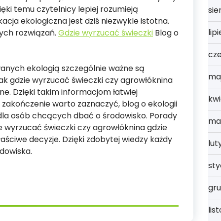
ęki temu czytelnicy lepiej rozumieją
sie
kacja ekologiczna jest dziś niezwykle istotna.
lip
nych rozwiązań.
Gdzie wyrzucać świeczki
Blog o
cz
wanych ekologią szczególnie ważne są
ma
jak gdzie wyrzucać świeczki czy agrowłóknina
e. Dzięki takim informacjom łatwiej
kwi
akończenie warto zaznaczyć, blog o ekologii
la osób chcących dbać o środowisko. Porady
ma
e wyrzucać świeczki czy agrowłóknina gdzie
ciwe decyzje. Dzięki zdobytej wiedzy każdy
lut
dowiska.
st
gru
lis