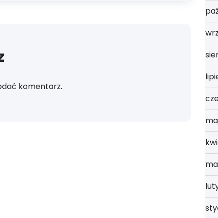
paź
wrz
z
sie
lip
odać komentarz.
cz
ma
kwi
ma
lut
st