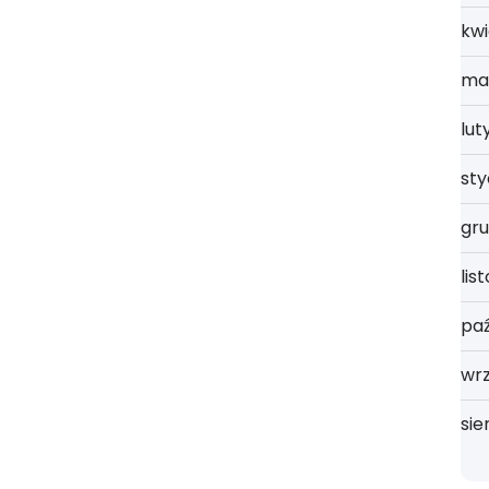
kwi
ma
lut
st
gru
lis
paź
wrz
sie