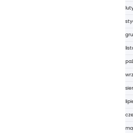
lut
st
gru
lis
paź
wrz
sie
lip
cz
ma