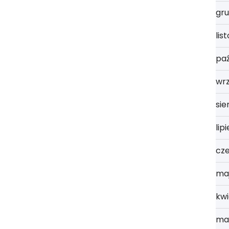
gru
lis
paź
wr
sie
lip
cz
ma
kwi
ma