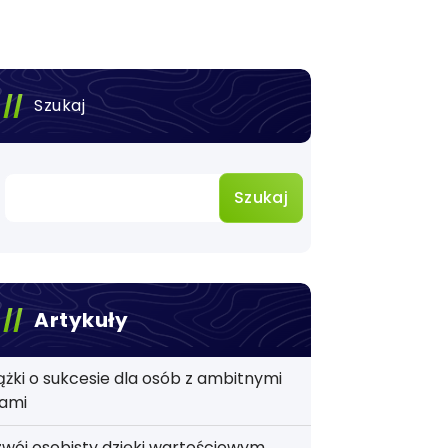
Szukaj
Szukaj
Artykuły
ążki o sukcesie dla osób z ambitnymi
lami
wój osobisty dzięki wartościowym