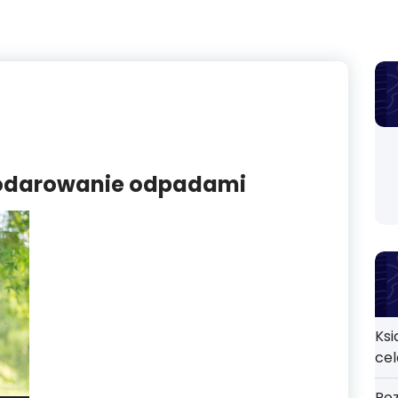
odarowanie odpadami
Ksi
ce
Roz