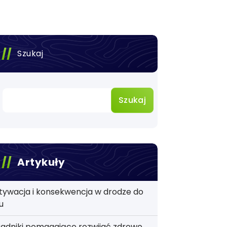
Szukaj
Szukaj
Artykuły
tywacja i konsekwencja w drodze do
u
adniki pomagające rozwijać zdrowe