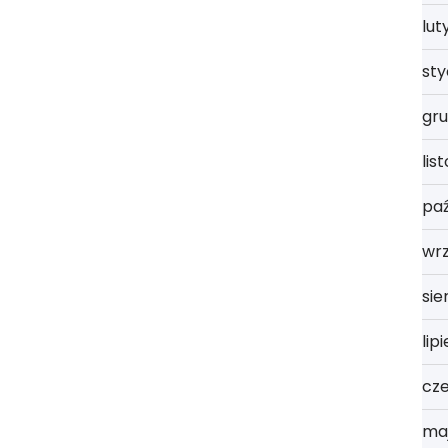
lut
st
gru
lis
paź
wrz
sie
lip
cz
ma