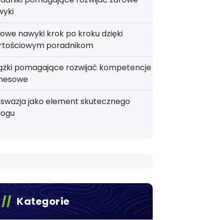
wyki
owe nawyki krok po kroku dzięki
rtościowym poradnikom
iążki pomagające rozwijać kompetencje
znesowe
rswazja jako element skutecznego
logu
Kategorie