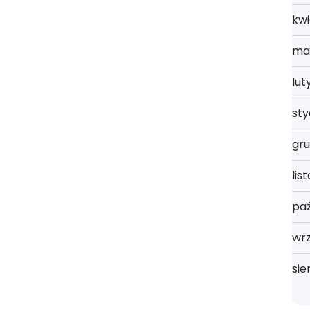
kwi
ma
lut
st
gru
lis
paź
wrz
sie