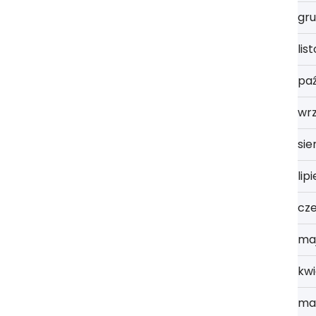
gru
lis
paź
wr
sie
lip
cz
ma
kwi
ma