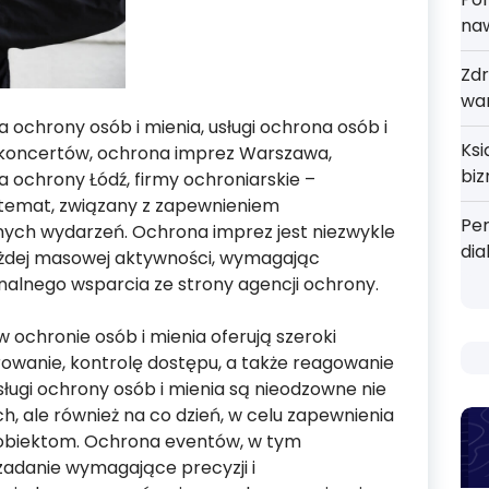
na
Zdr
wa
chrony osób i mienia, usługi ochrona osób i
Ks
 koncertów, ochrona imprez Warszawa,
bi
ochrony Łódź, firmy ochroniarskie –
 temat, związany z zapewnieniem
Pe
ych wydarzeń. Ochrona imprez jest niezwykle
dia
ażdej masowej aktywności, wymagając
nalnego wsparcia ze strony agencji ochrony.
w ochronie osób i mienia oferują szeroki
owanie, kontrolę dostępu, a także reagowanie
sługi ochrony osób i mienia są nieodzowne nie
, ale również na co dzień, w celu zapewnienia
 obiektom. Ochrona eventów, w tym
 zadanie wymagające precyzji i