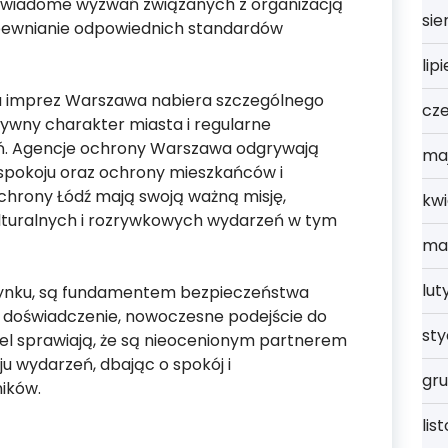
 świadome wyzwań związanych z organizacją
sie
apewnianie odpowiednich standardów
lip
ona imprez Warszawa nabiera szczególnego
cz
ywny charakter miasta i regularne
ń. Agencje ochrony Warszawa odgrywają
ma
spokoju oraz ochrony mieszkańców i
chrony Łódź mają swoją ważną misję,
kwi
lturalnych i rozrywkowych wydarzeń w tym
ma
lut
a rynku, są fundamentem bezpieczeństwa
 doświadczenie, nowoczesne podejście do
st
el sprawiają, że są nieocenionym partnerem
u wydarzeń, dbając o spokój i
gru
ików.
lis