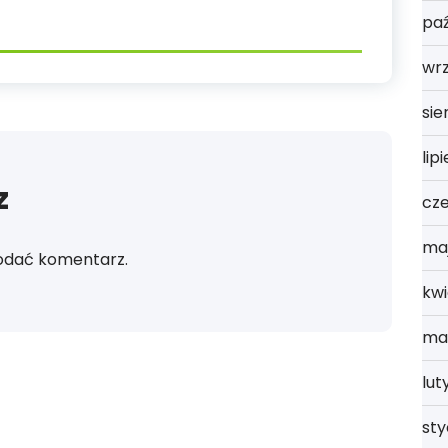
paź
wrz
sie
lip
z
cz
ma
odać komentarz.
kwi
ma
lut
st