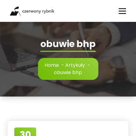
Skip
to
content
obuwie bhp
Home
-
Artykuły
-
obuwie bhp
30