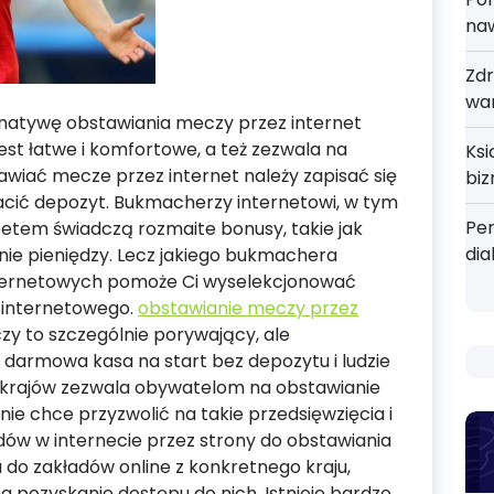
na
Zdr
wa
natywę obstawiania meczy przez internet
est łatwe i komfortowe, a też zezwala na
Ks
awiać mecze przez internet należy zapisać się
bi
cić depozyt. Bukmacherzy internetowi, w tym
Pe
etem świadczą rozmaite bonusy, takie jak
dia
anie pieniędzy. Lecz jakiego bukmachera
ernetowych pomoże Ci wyselekcjonować
 internetowego.
obstawianie meczy przez
y to szczególnie porywający, ale
darmowa kasa na start bez depozytu i ludzie
m krajów zezwala obywatelom na obstawianie
ie chce przyzwolić na takie przedsięwzięcia i
dów w internecie przez strony do obstawiania
do zakładów online z konkretnego kraju,
a pozyskanie dostępu do nich. Istnieje bardzo