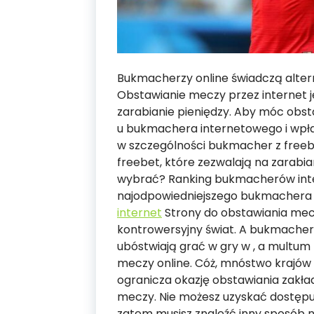
Bukmacherzy online świadczą alter
Obstawianie meczy przez internet j
zarabianie pieniędzy. Aby móc obst
u bukmachera internetowego i wpła
w szczególności bukmacher z freeb
freebet, które zezwalają na zarabi
wybrać? Ranking bukmacherów int
najodpowiedniejszego bukmachera
internet
Strony do obstawiania mecz
kontrowersyjny świat. A bukmacher 
ubóstwiają grać w gry w , a multu
meczy online. Cóż, mnóstwo krajów n
ogranicza okazję obstawiania zakła
meczy. Nie możesz uzyskać dostępu 
zatem musisz znaleźć inny sposób n