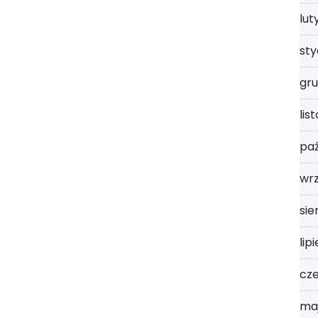
lut
st
gru
lis
paź
wrz
sie
lip
cz
ma