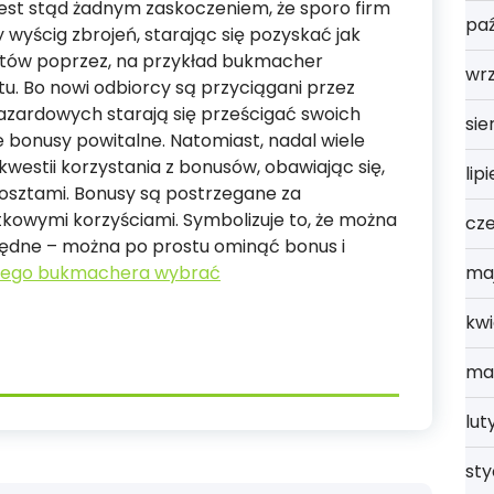
est stąd żadnym zaskoczeniem, że sporo firm
paź
yścig zbrojeń, starając się pozyskać jak
ntów poprzez, na przykład bukmacher
wrz
. Bo nowi odbiorcy są przyciągani przez
hazardowych starają się prześcigać swoich
sie
ze bonusy powitalne. Natomiast, nadal wiele
kwestii korzystania z bonusów, obawiając się,
lip
sztami. Bonusy są postrzegane za
kowymi korzyściami. Symbolizuje to, że można
cz
zbędne – można po prostu ominąć bonus i
ma
kiego bukmachera wybrać
kwi
ma
lut
st