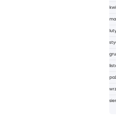
kwi
ma
lut
st
gru
lis
paź
wrz
sie