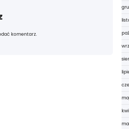
gru
z
lis
paź
odać komentarz.
wr
sie
lip
cz
ma
kwi
ma