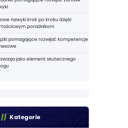
wyki
owe nawyki krok po kroku dzięki
rtościowym poradnikom
iążki pomagające rozwijać kompetencje
znesowe
rswazja jako element skutecznego
logu
Kategorie