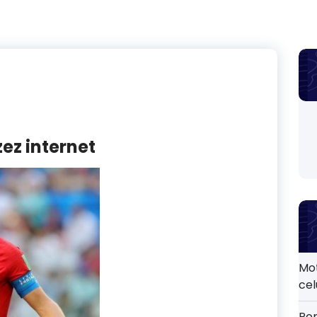
ez internet
Mo
cel
Por