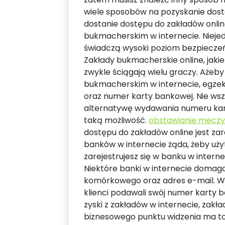
wiele sposobów na pozyskanie dos
dostanie dostępu do zakładów online
bukmacherskim w internecie. Niejed
świadczą wysoki poziom bezpieczeńs
Zakłady bukmacherskie online, jaki
zwykle ściągają wielu graczy. Ażeby
bukmacherskim w internecie, egze
oraz numer karty bankowej. Nie ws
alternatywę wydawania numeru kart
taką możliwość.
obstawianie meczy
dostępu do zakładów online jest za
banków w internecie żąda, żeby uży
zarejestrujesz się w banku w inter
Niektóre banki w internecie domagaj
komórkowego oraz adres e-mail. Wi
klienci podawali swój numer karty 
zyski z zakładów w internecie, zak
biznesowego punktu widzenia ma to 