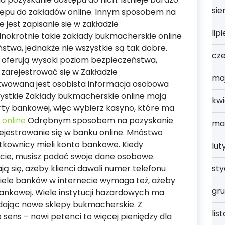
sie
tępu do zakładów online. Innym sposobem na
 jest zapisanie się w zakładzie
lip
nokrotnie takie zakłady bukmacherskie online
twa, jednakże nie wszystkie są tak dobre.
cz
e oferują wysoki poziom bezpieczeństwa,
 zarejestrować się w Zakładzie
ma
kwowana jest osobista informacja osobowa
zystkie Zakłady bukmacherskie online mają
kwi
y bankowej, więc wybierz kasyno, które ma
 online
Odrębnym sposobem na pozyskanie
ma
rejestrowanie się w banku online. Mnóstwo
tkownicy mieli konto bankowe. Kiedy
lut
necie, musisz podać swoje dane osobowe.
st
ą się, ażeby klienci dawali numer telefonu
ele banków w internecie wymaga też, ażeby
gru
bankowej. Wiele instytucji hazardowych ma
ładając nowe sklepy bukmacherskie. Z
lis
sens – nowi petenci to więcej pieniędzy dla