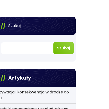
Szukaj
Szukaj
Artykuły
tywacja i konsekwencja w drodze do
u
adniki pomagające rozwijać zdrowe