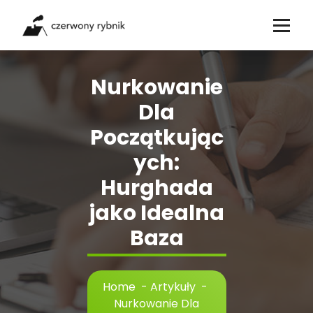
Skip
to
content
Nurkowanie
Dla
Początkując
ych:
Hurghada
jako Idealna
Baza
Home
-
Artykuły
-
Nurkowanie Dla