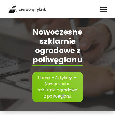
Skip
to
content
Nowoczesne
szklarnie
ogrodowe z
poliwęglanu
Home
-
Artykuły
-
Nowoczesne
szklarnie ogrodowe
z poliwęglanu