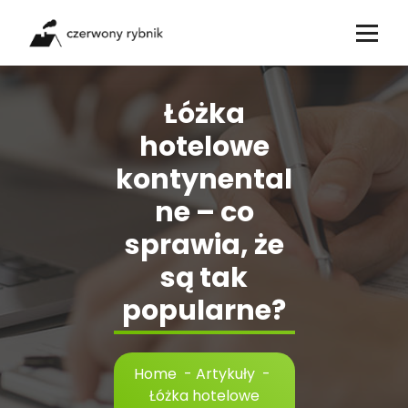
Skip
to
content
Łóżka
hotelowe
kontynental
ne – co
sprawia, że
są tak
popularne?
Home
-
Artykuły
-
Łóżka hotelowe