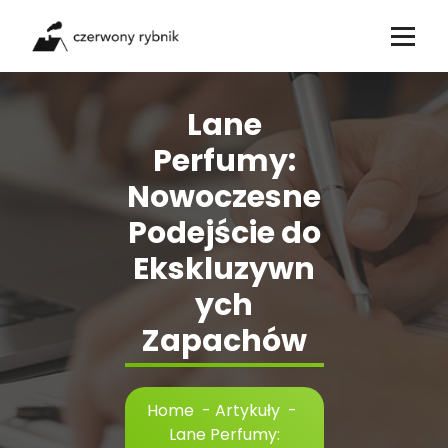
Skip
to
content
Lane
Perfumy:
Nowoczesne
Podejście do
Ekskluzywn
ych
Zapachów
Home
-
Artykuły
-
Lane Perfumy: