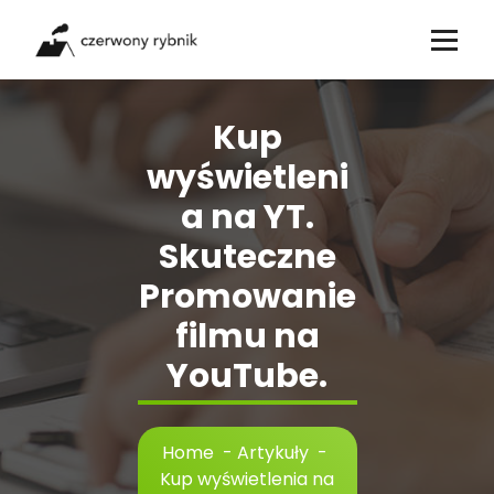
Skip
to
content
Kup
wyświetleni
a na YT.
Skuteczne
Promowanie
filmu na
YouTube.
Home
-
Artykuły
-
Kup wyświetlenia na