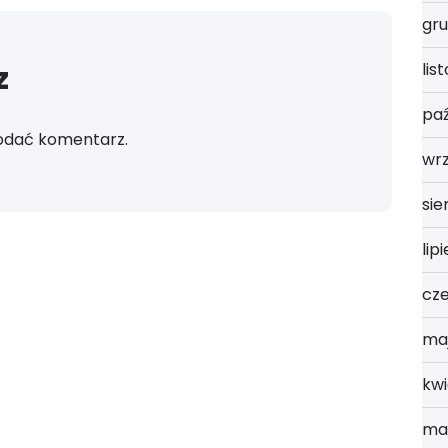
gru
z
lis
paź
odać komentarz.
wr
sie
lip
cz
ma
kwi
ma