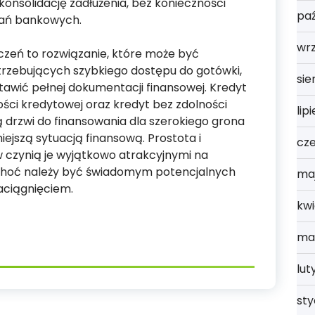
nsolidację zadłużenia, bez konieczności
paź
gań bankowych.
wrz
zeń to rozwiązanie, które może być
trzebujących szybkiego dostępu do gotówki,
sie
tawić pełnej dokumentacji finansowej. Kredyt
ści kredytowej oraz kredyt bez zdolności
lip
ą drzwi do finansowania dla szerokiego grona
iejszą sytuacją finansową. Prostota i
cz
 czynią je wyjątkowo atrakcyjnymi na
choć należy być świadomym potencjalnych
ma
aciągnięciem.
kwi
ma
lut
st