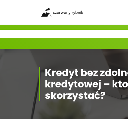
Skip
to
content
Kredyt bez zdoln
kredytowej – kt
skorzystać?