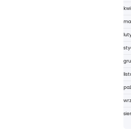
kwi
ma
lut
st
gru
lis
paź
wrz
sie