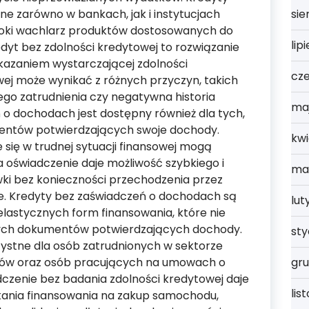
ne zarówno w bankach, jak i instytucjach
sie
roki wachlarz produktów dostosowanych do
lip
dyt bez zdolności kredytowej to rozwiązanie
ykazaniem wystarczającej zdolności
cz
wej może wynikać z różnych przyczyn, takich
ego zatrudnienia czy negatywna historia
ma
o dochodach jest dostępny również dla tych,
entów potwierdzających swoje dochody.
kwi
 się w trudnej sytuacji finansowej mogą
a oświadczenie daje możliwość szybkiego i
ma
i bez konieczności przechodzenia przez
. Kredyty bez zaświadczeń o dochodach są
lut
lastycznych form finansowania, które nie
ych dokumentów potwierdzających dochody.
st
rzystne dla osób zatrudnionych w sektorze
ców oraz osób pracujących na umowach o
gru
adczenie bez badania zdolności kredytowej daje
lis
kania finansowania na zakup samochodu,