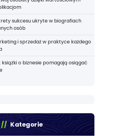
blikacjom
rety sukcesu ukryte w biografiach
anych osób
keting i sprzedaż w praktyce każdego
a
 książki o biznesie pomagają osiągać
e
Kategorie