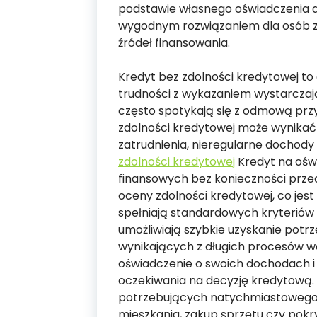
podstawie własnego oświadczenia do
wygodnym rozwiązaniem dla osób 
źródeł finansowania.
Kredyt bez zdolności kredytowej to
trudności z wykazaniem wystarczając
często spotykają się z odmową prz
zdolności kredytowej może wynikać 
zatrudnienia, nieregularne dochody
zdolności kredytowej
Kredyt na ośw
finansowych bez konieczności prz
oceny zdolności kredytowej, co jest
spełniają standardowych kryteriów
umożliwiają szybkie uzyskanie pot
wynikających z długich procesów wer
oświadczenie o swoich dochodach i 
oczekiwania na decyzję kredytową. 
potrzebujących natychmiastowego
mieszkania, zakup sprzętu czy pok