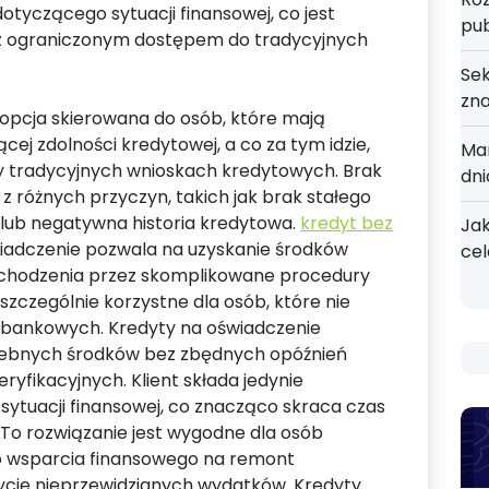
tyczącego sytuacji finansowej, co jest
pu
z ograniczonym dostępem do tradycyjnych
Sek
zn
 opcja skierowana do osób, które mają
ej zdolności kredytowej, a co za tym idzie,
Mar
y tradycyjnych wnioskach kredytowych. Brak
dni
z różnych przyczyn, takich jak brak stałego
 lub negatywna historia kredytowa.
kredyt bez
Jak
iadczenie pozwala na uzyskanie środków
cel
echodzenia przez skomplikowane procedury
 szczególnie korzystne dla osób, które nie
 bankowych. Kredyty na oświadczenie
rzebnych środków bez zbędnych opóźnień
yfikacyjnych. Klient składa jedynie
sytuacji finansowej, co znacząco skraca czas
To rozwiązanie jest wygodne dla osób
 wsparcia finansowego na remont
rycie nieprzewidzianych wydatków. Kredyty