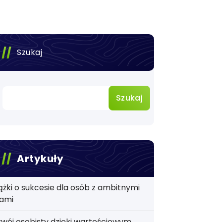
Szukaj
Szukaj
Artykuły
ążki o sukcesie dla osób z ambitnymi
lami
wój osobisty dzięki wartościowym