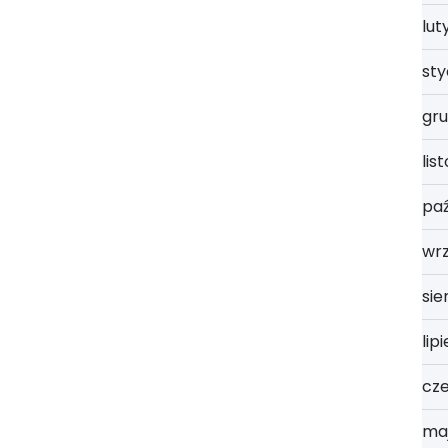
lut
st
gru
lis
paź
wrz
sie
lip
cz
ma