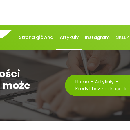
Strona główna
Artykuły
Instagram
SKLEP
ości
o może
Home
-
Artykuły
-
Kredyt bez zdolności k