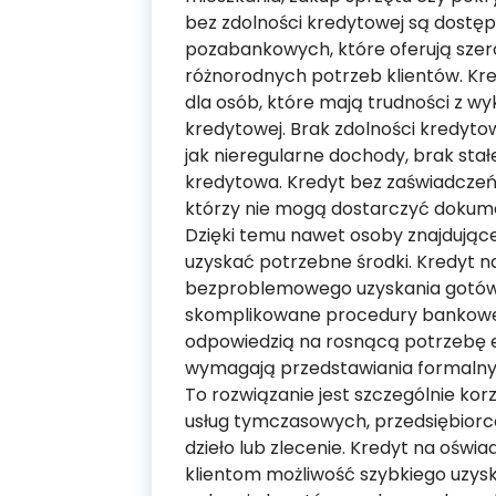
bez zdolności kredytowej są dostęp
pozabankowych, które oferują sze
różnorodnych potrzeb klientów. Kre
dla osób, które mają trudności z w
kredytowej. Brak zdolności kredyto
jak nieregularne dochody, brak stał
kredytowa. Kredyt bez zaświadczeń 
którzy nie mogą dostarczyć dokum
Dzięki temu nawet osoby znajdujące
uzyskać potrzebne środki. Kredyt n
bezproblemowego uzyskania gotówk
skomplikowane procedury bankowe
odpowiedzią na rosnącą potrzebę e
wymagają przedstawiania formaln
To rozwiązanie jest szczególnie ko
usług tymczasowych, przedsiębior
dzieło lub zlecenie. Kredyt na oświ
klientom możliwość szybkiego uzys