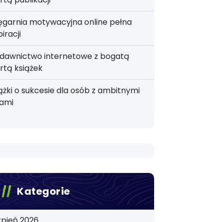
ęgarnia motywacyjna online pełna
piracji
dawnictwo internetowe z bogatą
rtą książek
ążki o sukcesie dla osób z ambitnymi
lami
Kategorie
rpień 2026