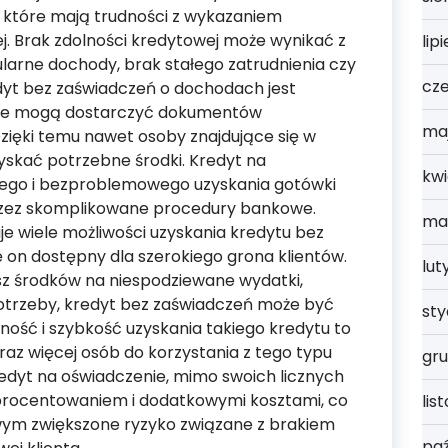
, które mają trudności z wykazaniem
j. Brak zdolności kredytowej może wynikać z
lip
ularne dochody, brak stałego zatrudnienia czy
cz
dyt bez zaświadczeń o dochodach jest
 nie mogą dostarczyć dokumentów
ma
zięki temu nawet osoby znajdujące się w
zyskać potrzebne środki. Kredyt na
kwi
iego i bezproblemowego uzyskania gotówki
rzez skomplikowane procedury bankowe.
ma
e wiele możliwości uzyskania kredytu bez
ię on dostępny dla szerokiego grona klientów.
lut
esz środków na niespodziewane wydatki,
potrzeby, kredyt bez zaświadczeń może być
st
ość i szybkość uzyskania takiego kredytu to
raz więcej osób do korzystania z tego typu
gru
redyt na oświadczenie, mimo swoich licznych
 oprocentowaniem i dodatkowymi kosztami, co
lis
wym zwiększone ryzyko związane z brakiem
paź