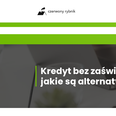
Skip
to
content
Kredyt bez zaśw
jakie są alterna