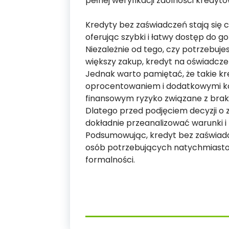
pełnej weryfikacji zdolności kredytow
Kredyty bez zaświadczeń stają się 
oferując szybki i łatwy dostęp do g
Niezależnie od tego, czy potrzebuje
większy zakup, kredyt na oświadcz
Jednak warto pamiętać, że takie k
oprocentowaniem i dodatkowymi ko
finansowym ryzyko związane z braki
Dlatego przed podjęciem decyzji o 
dokładnie przeanalizować warunki i
Podsumowując, kredyt bez zaświadcz
osób potrzebujących natychmiast
formalności.