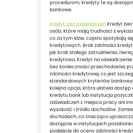
procedurom, kredyty te są dostępne 
bankowe.
kredyt bez zaświadczeń
Kredyt bez 
osób, które mają trudności z wykaz
co za tym idzie, często spotykają 
kredytowych. Brak zdolności kredyt
jak brak stałego zatrudnienia, nier
kredytowa. Kredyt na oświadczenie
bez konieczności przechodzenia p
zdolności kredytowej, co jest szczeg
standardowych kryteriów bankowyc
kolejna opcja, która ułatwia dostę
kredytu bank lub instytucja pożycz
zaświadczeń z miejsca pracy ani 
wysokość i źródło dochodów. Zamias
dochodach, co znacząco upraszcza 
dostępne w instytucjach pozabankow
podejście do oceny zdolności kredy