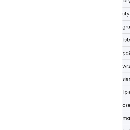
lut
st
gru
lis
paź
wrz
sie
lip
cz
ma