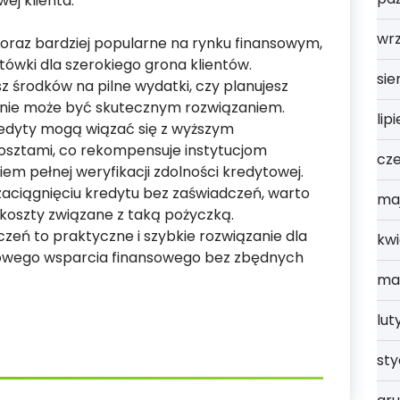
ej klienta.
wrz
coraz bardziej popularne na rynku finansowym,
otówki dla szerokiego grona klientów.
sie
sz środków na pilne wydatki, czy planujesz
enie może być skutecznym rozwiązaniem.
lip
redyty mogą wiązać się z wyższym
sztami, co rekompensuje instytucjom
cz
em pełnej weryfikacji zdolności kredytowej.
zaciągnięciu kredytu bez zaświadczeń, warto
ma
 koszty związane z taką pożyczką.
eń to praktyczne i szybkie rozwiązanie dla
kwi
owego wsparcia finansowego bez zbędnych
ma
lut
st