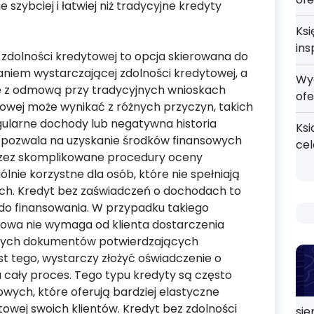
szybciej i łatwiej niż tradycyjne kredyty
Ksi
ins
zdolności kredytowej to opcja skierowana do
aniem wystarczającej zdolności kredytowej, a
Wy
się z odmową przy tradycyjnych wnioskach
ofe
owej może wynikać z różnych przyczyn, takich
egularne dochody lub negatywna historia
Ksi
 pozwala na uzyskanie środków finansowych
ce
rzez skomplikowane procedury oceny
ólnie korzystne dla osób, które nie spełniają
h. Kredyt bez zaświadczeń o dochodach to
p do finansowania. W przypadku takiego
kowa nie wymaga od klienta dostarczenia
innych dokumentów potwierdzających
t tego, wystarczy złożyć oświadczenie o
cały proces. Tego typu kredyty są często
ych, które oferują bardziej elastyczne
towej swoich klientów. Kredyt bez zdolności
sie