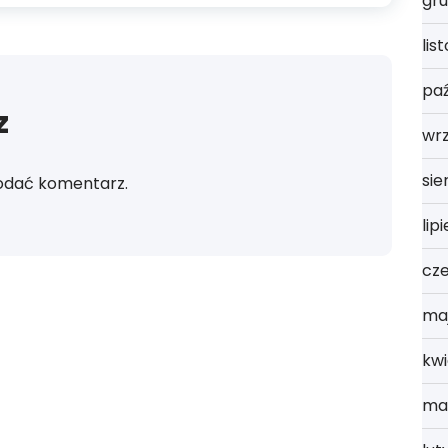
gru
lis
paź
z
wr
sie
odać komentarz.
lip
cz
ma
kwi
ma