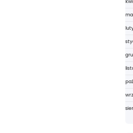
kwi
ma
lut
st
gru
lis
paź
wrz
sie