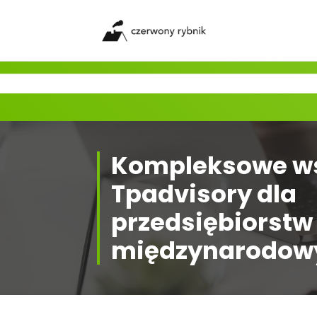
Skip
to
content
Kompleksowe w
Tpadvisory dla
przedsiębiorstw
międzynarodow