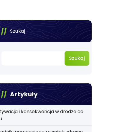
Szukaj
Szukaj
Artykuły
tywacja i konsekwencja w drodze do
u
adniki pomagające rozwijać zdrowe