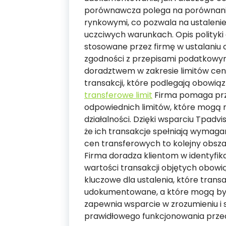
porównawcza polega na porównaniu
rynkowymi, co pozwala na ustaleni
uczciwych warunkach. Opis polityk
stosowane przez firmę w ustalaniu 
zgodności z przepisami podatkowymi.
doradztwem w zakresie limitów cen 
transakcji, które podlegają obowią
transferowe limit
Firma pomaga prze
odpowiednich limitów, które mogą róż
działalności. Dzięki wsparciu Tpad
że ich transakcje spełniają wymaga
cen transferowych to kolejny obszar
Firma doradza klientom w identyfika
wartości transakcji objętych obow
kluczowe dla ustalenia, które tran
udokumentowane, a które mogą być
zapewnia wsparcie w zrozumieniu i s
prawidłowego funkcjonowania prze