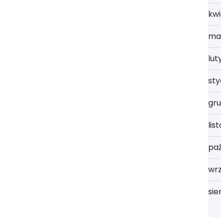
kwi
ma
lut
st
gru
lis
paź
wrz
sie