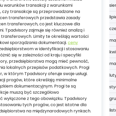
 warunków transakcji z warunkami
sie
e, czy transakcje są przeprowadzane na
lip
i cen transferowych przedstawia zasady
cen transferowych, co jest kluczowe dla
cz
 Tpadvisory zajmuje się również analizą i
transferowych. Limity te określają wartości
ma
zkowi sporządzania dokumentacji.
ceny
dsiębiorstwom w identyfikacji i stosowaniu
kwi
nić się w zależności od kraju i specyfiki
visory, przedsiębiorstwa mogą mieć pewność,
ma
nia lokalnych przepisów podatkowych. Progi
, w którym Tpadvisory oferuje swoje usługi.
lut
cji progów, które określają minimalne
iązkiem dokumentacyjnym. Progi te są
st
sakcje muszą być szczegółowo
 wyłączone z tego obowiązku. Tpadvisory
gru
tosowaniu tych progów, co jest istotne dla
lis
dsiębiorstwa na międzynarodowych rynkach.