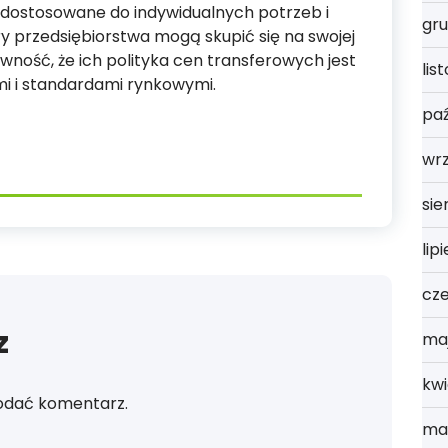
 dostosowane do indywidualnych potrzeb i
gru
y przedsiębiorstwa mogą skupić się na swojej
wność, że ich polityka cen transferowych jest
lis
i i standardami rynkowymi.
paź
wr
sie
lip
cz
z
ma
kwi
odać komentarz.
ma