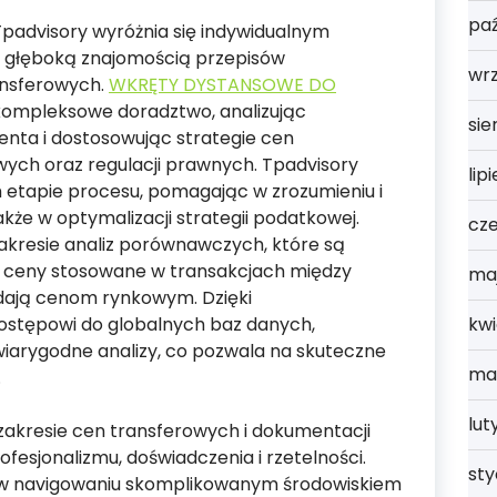
paź
padvisory wyróżnia się indywidualnym
z głęboką znajomością przepisów
wrz
nsferowych.
WKRĘTY DYSTANSOWE DO
kompleksowe doradztwo, analizując
sie
enta i dostosowując strategie cen
ch oraz regulacji prawnych. Tpadvisory
lip
 etapie procesu, pomagając w zrozumieniu i
że w optymalizacji strategii podatkowej.
cz
akresie analiz porównawczych, które są
 ceny stosowane w transakcjach między
ma
ają cenom rynkowym. Dzięki
stępowi do globalnych baz danych,
kwi
wiarygodne analizy, co pozwala na skuteczne
ma
.
lut
zakresie cen transferowych i dokumentacji
fesjonalizmu, doświadczenia i rzetelności.
st
w navigowaniu skomplikowanym środowiskiem