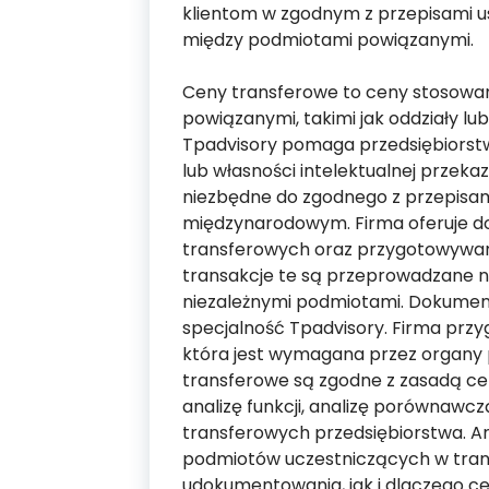
klientom w zgodnym z przepisami u
między podmiotami powiązanymi.
Ceny transferowe to ceny stosowa
powiązanymi, takimi jak oddziały lub
Tpadvisory pomaga przedsiębiorstw
lub własności intelektualnej przek
niezbędne do zgodnego z przepisa
międzynarodowym. Firma oferuje do
transferowych oraz przygotowywani
transakcje te są przeprowadzane n
niezależnymi podmiotami. Dokument
specjalność Tpadvisory. Firma prz
która jest wymagana przez organy
transferowe są zgodne z zasadą ce
analizę funkcji, analizę porównawcz
transferowych przedsiębiorstwa. Anal
podmiotów uczestniczących w transa
udokumentowania, jak i dlaczego ce