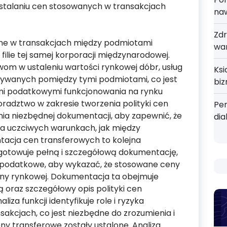
stalaniu cen stosowanych w transakcjach
na
Zdr
ne w transakcjach między podmiotami
wa
 filie tej samej korporacji międzynarodowej.
om w ustaleniu wartości rynkowej dóbr, usług
Ks
azywanych pomiędzy tymi podmiotami, co jest
bi
mi podatkowymi funkcjonowania na rynku
radztwo w zakresie tworzenia polityki cen
Pe
a niezbędnej dokumentacji, aby zapewnić, że
dia
a uczciwych warunkach, jak między
acja cen transferowych to kolejna
ygotowuje pełną i szczegółową dokumentację,
 podatkowe, aby wykazać, że stosowane ceny
ny rynkowej. Dokumentacja ta obejmuje
ą oraz szczegółowy opis polityki cen
iza funkcji identyfikuje role i ryzyka
kcjach, co jest niezbędne do zrozumienia i
ny transferowe zostały ustalone. Analiza