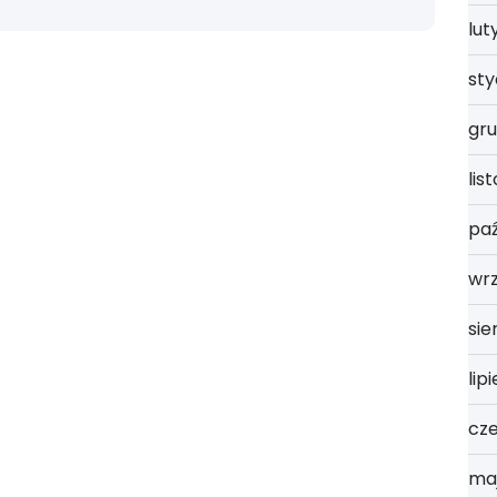
lut
st
gru
lis
paź
wrz
sie
lip
cz
ma