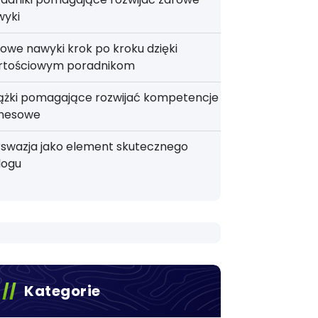
wyki
owe nawyki krok po kroku dzięki
rtościowym poradnikom
iążki pomagające rozwijać kompetencje
znesowe
rswazja jako element skutecznego
logu
Kategorie