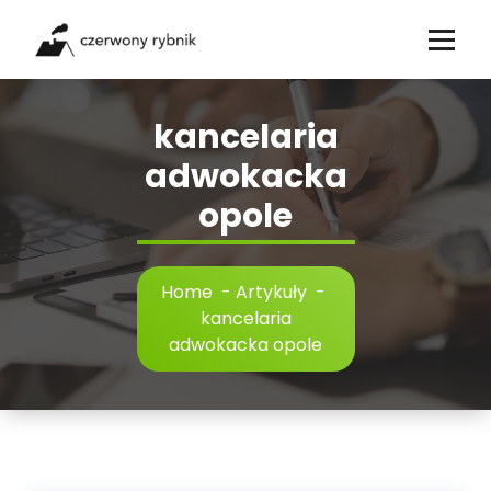
Skip
to
content
kancelaria
adwokacka
opole
Home
-
Artykuły
-
kancelaria
adwokacka opole