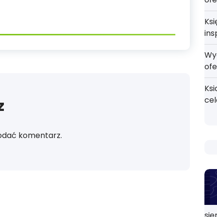
Ksi
ins
Wy
ofe
Ksi
ce
z
odać komentarz.
sie