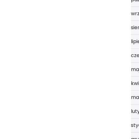
wrz
sie
lip
cz
ma
kwi
ma
lut
st