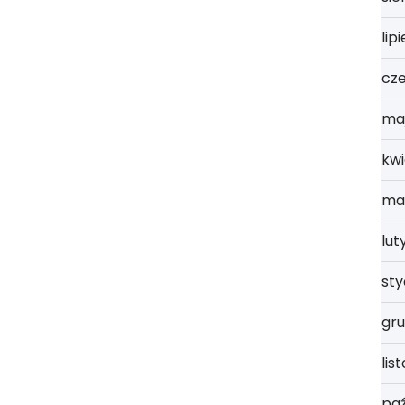
lip
cz
ma
kwi
ma
lut
st
gru
lis
paź