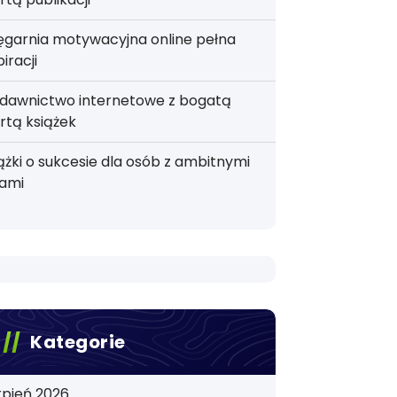
ęgarnia motywacyjna online pełna
piracji
dawnictwo internetowe z bogatą
rtą książek
ążki o sukcesie dla osób z ambitnymi
lami
Kategorie
rpień 2026