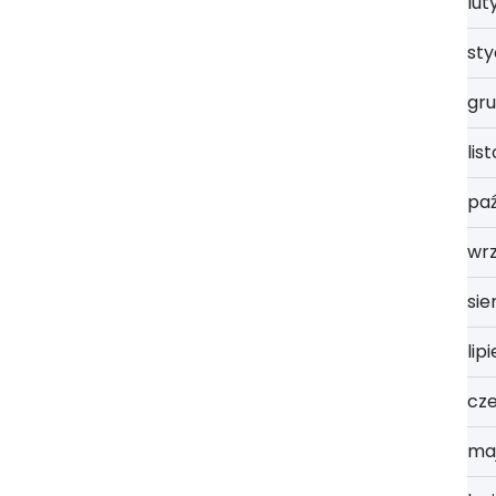
lut
st
gru
lis
paź
wrz
sie
lip
cz
ma