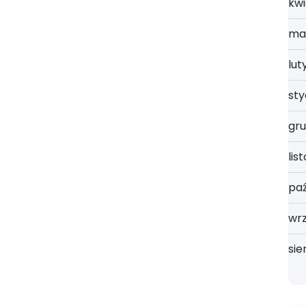
kwi
ma
lut
st
gru
lis
paź
wrz
sie