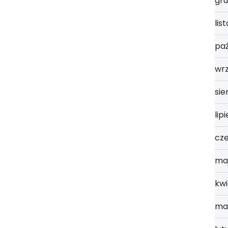
gru
lis
paź
wr
sie
lip
cz
ma
kwi
ma