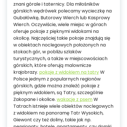
znani górale i taternicy. Dla miłośników
górskich wędrówek polecamy wycieczkę na
Gubałówkę, Butorowy Wierch lub Kasprowy
Wierch. Oczywiście, wiele miejsc w górach
oferuje pokoje z pięknymi widokami na
okolicę. Najczęściej takie pokoje znajdują się
w obiektach noclegowych położonych na
stokach gór, w pobliżu szlaków
turystycznych, a także w miejscowościach
górskich, które oferują malownicze
krajobrazy.
pokoje z widokiem na tatry
W
Polsce jednym z popularnych regionów
górskich, gdzie można znaleźć pokoje z
pięknym widokiem, są Tatry, szczególnie
Zakopane i okolice.
wakacje z psem
W
Tatrach istnieje wiele obiektów noclegowych
z widokiem na panoramę Tatr Wysokich,
Giewont czy też doliny, takie jak np.
pensjonaty, hotele, apartamenty, czy domki