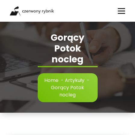
Skip
to
content
Gorący
Potok
nocleg
Home
-
Artykuły
-
Gorący Potok
nocleg