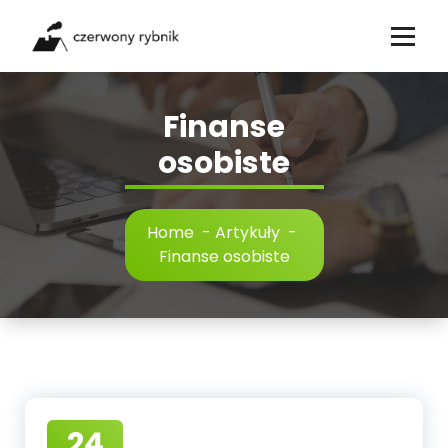
Skip
to
content
Finanse
osobiste
Home
-
Artykuły
-
Finanse osobiste
24