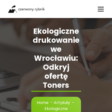
Skip
to
content
Ekologiczne
drukowanie
we
Wrocławiu:
Odkryj
ofertę
Toners
Home
-
Artykuły
-
Ekologiczne