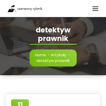
Skip
to
content
detektyw
prawnik
Home
-
Artykuły
-
detektyw prawnik
11