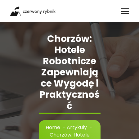
Skip
to
content
Chorzów:
Hotele
Robotnicze
Zapewniają
ce Wygodę i
Praktycznoś
ć
Home
-
Artykuły
-
Chorzów: Hotele