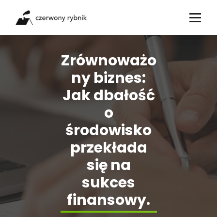
Skip
to
content
Zrównoważo
ny biznes:
Jak dbałość
o
środowisko
przekłada
się na
sukces
finansowy.