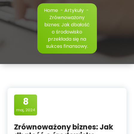
Home
-
Artykuły
-
Zrównoważony
biznes: Jak dbałość
o środowisko
przekłada się na
sukces finansowy.
8
maj, 2024
Zrównoważony biznes: Jak