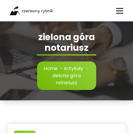
Skip
to
content
zielona góra
notariusz
Home
-
Artykuły
-
zielona góra
notariusz