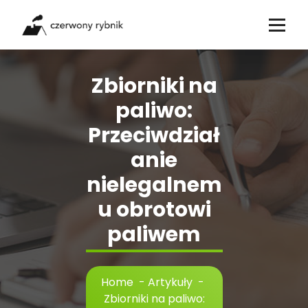
Skip
to
content
Zbiorniki na
paliwo:
Przeciwdział
anie
nielegalnem
u obrotowi
paliwem
Home
-
Artykuły
-
Zbiorniki na paliwo: