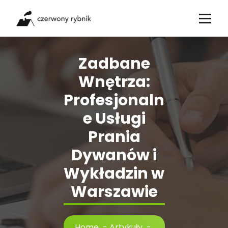
Skip
to
content
Zadbane
Wnętrza:
Profesjonaln
e Usługi
Prania
Dywanów i
Wykładzin w
Warszawie
Home
-
Artykuły
-