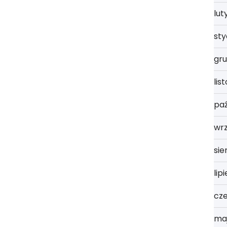
lut
st
gru
lis
paź
wrz
sie
lip
cz
ma