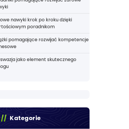
wyki
owe nawyki krok po kroku dzięki
rtościowym poradnikom
iążki pomagające rozwijać kompetencje
znesowe
rswazja jako element skutecznego
logu
Kategorie