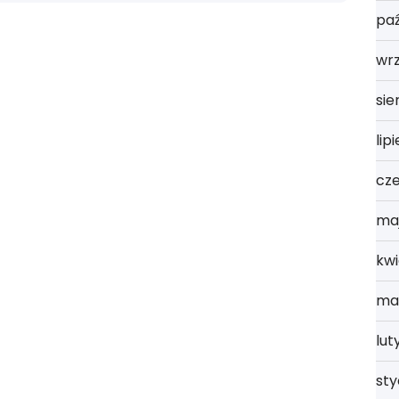
paź
wrz
sie
lip
cz
ma
kwi
ma
lut
st