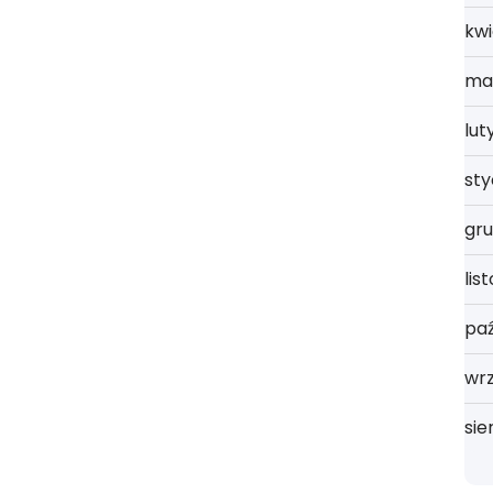
kwi
ma
lut
st
gru
lis
paź
wrz
sie