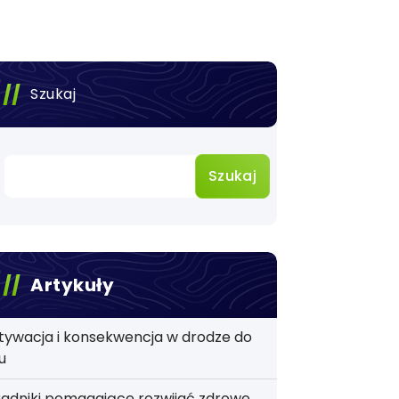
Szukaj
Szukaj
Artykuły
tywacja i konsekwencja w drodze do
u
adniki pomagające rozwijać zdrowe