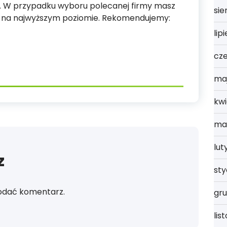
ie. W przypadku wyboru polecanej firmy masz
sie
e na najwyższym poziomie. Rekomendujemy:
lip
cz
ma
kwi
ma
lut
z
st
odać komentarz.
gru
lis