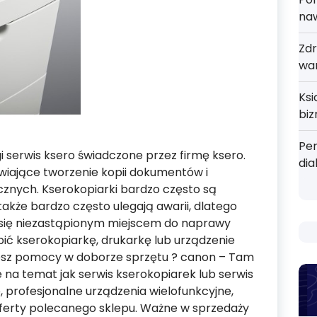
na
Zdr
wa
Ks
bi
Pe
gi serwis ksero świadczone przez firmę ksero.
dia
wiające tworzenie kopii dokumentów i
nych. Kserokopiarki bardzo często są
akże bardzo często ulegają awarii, dlatego
 się niezastąpionym miejscem do naprawy
pić kserokopiarkę, drukarkę lub urządzenie
sz pomocy w doborze sprzętu ? canon – Tam
 na temat jak serwis kserokopiarek lub serwis
 profesjonalne urządzenia wielofunkcyjne,
 oferty polecanego sklepu. Ważne w sprzedaży