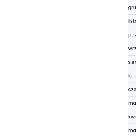
gru
lis
paź
wr
sie
lip
cz
ma
kwi
ma