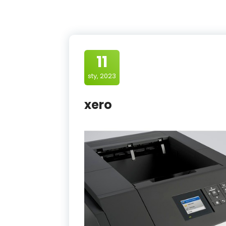
11
sty, 2023
xero