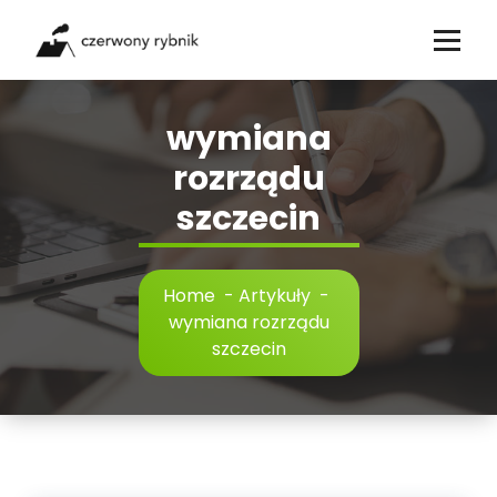
Skip
to
content
wymiana
rozrządu
szczecin
Home
-
Artykuły
-
wymiana rozrządu
szczecin