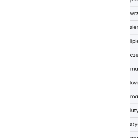
wrz
sie
lip
cz
ma
kwi
ma
lut
st