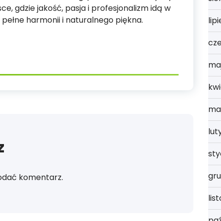
e, gdzie jakość, pasja i profesjonalizm idą w
 pełne harmonii i naturalnego piękna.
lip
cz
ma
kwi
ma
lut
z
st
gru
odać komentarz.
lis
paź