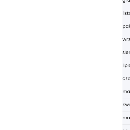
gru
lis
paź
wr
sie
lip
cz
ma
kwi
ma