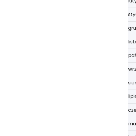
lut
st
gru
lis
paź
wrz
sie
lip
cz
ma