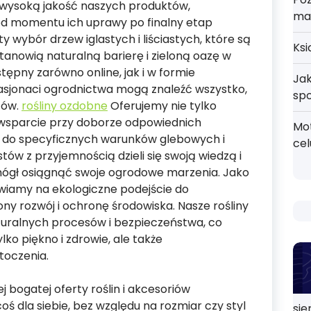
o wysoką jakość naszych produktów,
ma
od momentu ich uprawy po finalny etap
 wybór drzew iglastych i liściastych, które są
Ksi
stanowią naturalną barierę i zieloną oazę w
stępny zarówno online, jak i w formie
Jak
 pasjonaci ogrodnictwa mogą znaleźć wszystko,
sp
tów.
rośliny ozdobne
Oferujemy nie tylko
i wsparcie przy doborze odpowiednich
Mo
 do specyficznych warunków glebowych i
cel
tów z przyjemnością dzieli się swoją wiedzą i
mógł osiągnąć swoje ogrodowe marzenia. Jako
tawiamy na ekologiczne podejście do
y rozwój i ochronę środowiska. Nasze rośliny
uralnych procesów i bezpieczeństwa, co
o piękno i zdrowie, ale także
toczenia.
 bogatej oferty roślin i akcesoriów
oś dla siebie, bez względu na rozmiar czy styl
sie