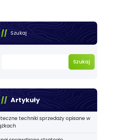
Szukaj
Szukaj
Artykuły
teczne techniki sprzedaży opisane w
ążkach
naj sprawdzone strategie