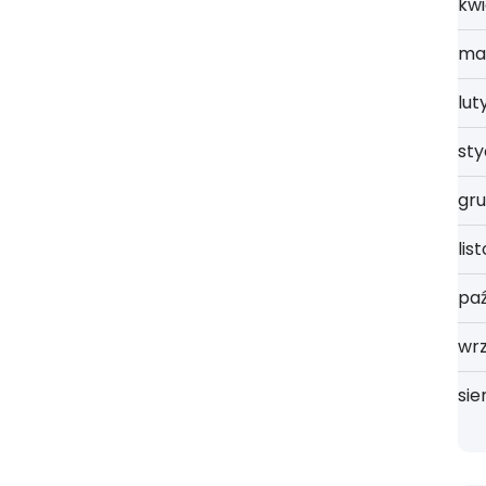
kwi
ma
lut
st
gru
lis
paź
wrz
sie