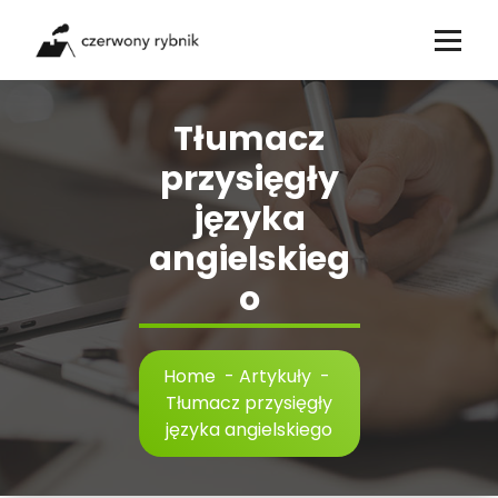
Skip
to
content
Tłumacz
przysięgły
języka
angielskieg
o
Home
-
Artykuły
-
Tłumacz przysięgły
języka angielskiego