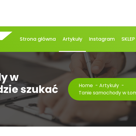
Strona główna
Artykuły
Instagram
SKLEP
y w
zie szukać
Home
-
Artykuły
-
Tanie samochody w Łomi