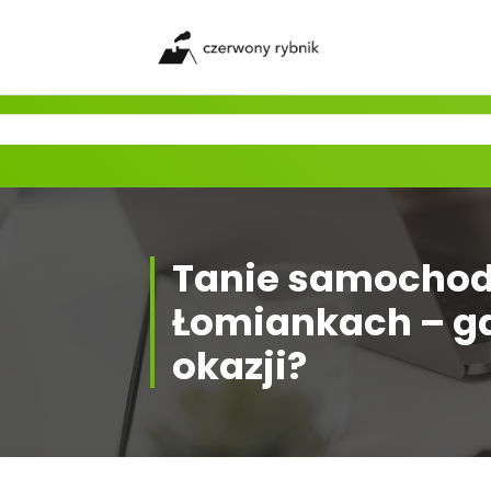
Skip
to
content
Tanie samochod
Łomiankach – gd
okazji?