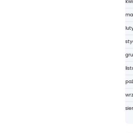
kwi
ma
lut
st
gru
lis
paź
wrz
sie