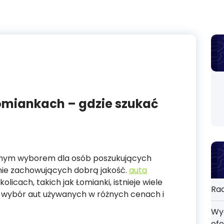
miankach – gdzie szukać
anym wyborem dla osób poszukujących
eśnie zachowujących dobrą jakość.
auta
licach, takich jak Łomianki, istnieje wiele
Rad
y wybór aut używanych w różnych cenach i
Wyd
ofe