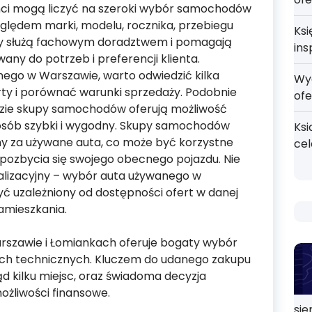
nci mogą liczyć na szeroki wybór samochodów
lędem marki, modelu, rocznika, przebiegu
Ksi
wcy służą fachowym doradztwem i pomagają
ins
ny do potrzeb i preferencji klienta.
nego w Warszawie, warto odwiedzić kilka
Wy
rty i porównać warunki sprzedaży. Podobnie
ofe
dzie skupy samochodów oferują możliwość
osób szybki i wygodny. Skupy samochodów
Ksi
ny za używane auta, co może być korzystne
ce
pozbycia się swojego obecnego pojazdu. Nie
kalizacyjny – wybór auta używanego w
 uzależniony od dostępności ofert w danej
zamieszkania.
rszawie i Łomiankach oferuje bogaty wybór
ach technicznych. Kluczem do udanego zakupu
ąd kilku miejsc, oraz świadoma decyzja
ożliwości finansowe.
sie