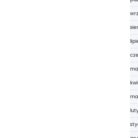
wrz
sie
lip
cz
ma
kwi
ma
lut
st