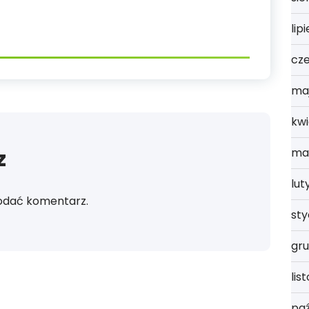
lip
cz
ma
kwi
z
ma
lut
odać komentarz.
st
gru
lis
paź