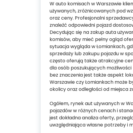
W auto komisach w Warszawie klie
używanych, zróżnicowanych pod wzg
oraz ceny. Profesjonalni sprzeda
znaleźć odpowiedni pojazd dostosowa
Decydując się na zakup auta używa
komisów, aby mieć pełny ogląd ofe
sytuacja wygląda w Łomiankach, g
sprzedaży lub zakupu pojazdu w sp
często oferują także atrakcyjne ce
dla osób poszukujących możliwości 
bez znaczenia jest także aspekt lo
Warszawie czy Łomiankach może być
okolicy oraz odległości od miejsca 
Ogółem, rynek aut używanych w Wa
pojazdów w różnych cenach i stan
jest dokładna analiza oferty, przegl
uwzględniająca własne potrzeby i m