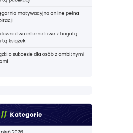
ęgarnia motywacyjna online pełna
piracji
dawnictwo internetowe z bogatą
rtą książek
ążki o sukcesie dla osób z ambitnymi
lami
Kategorie
rpień 2026