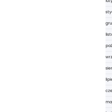
lut
st
gru
lis
paź
wrz
sie
lip
cz
ma