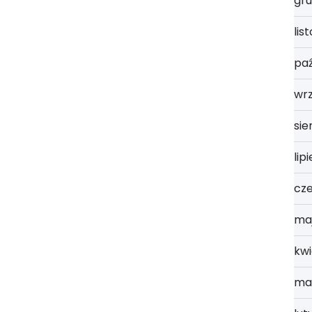
gru
lis
paź
wr
sie
lip
cz
ma
kwi
ma