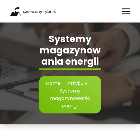
Skip
to
content
Systemy
magazynow
ania energii
Home
-
Artykuły
-
Systemy
magazynowania
energii