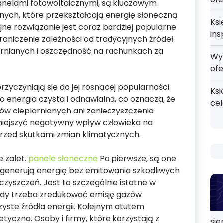
anelami fotowoltaicznymi, są kluczowym
ch, które przekształcają energię słoneczną
Ksi
jne rozwiązanie jest coraz bardziej popularne
ins
raniczenie zależności od tradycyjnych źródeł
larnianych i oszczędność na rachunkach za
Wy
ofe
rzyczyniają się do jej rosnącej popularności
Ksi
to energia czysta i odnawialna, co oznacza, że
ce
zów cieplarnianych ani zanieczyszczenia
niejszyć negatywny wpływ człowieka na
przed skutkami zmian klimatycznych.
e zalet.
panele słoneczne
Po pierwsze, są one
 generują energię bez emitowania szkodliwych
czyszczeń. Jest to szczególnie istotne w
 gdy trzeba zredukować emisję gazów
czyste źródła energii. Kolejnym atutem
etyczna. Osoby i firmy, które korzystają z
sie