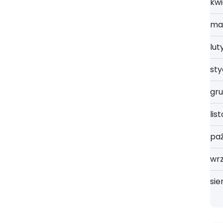
kwi
ma
lut
st
gru
lis
paź
wrz
sie