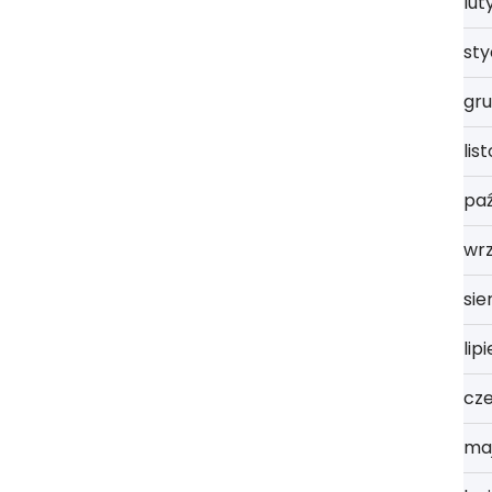
lut
st
gru
lis
paź
wrz
sie
lip
cz
ma