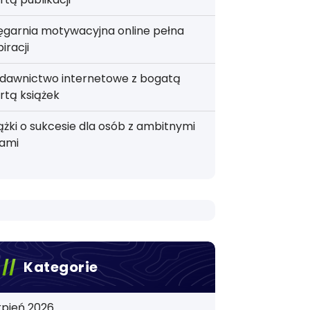
ęgarnia motywacyjna online pełna
piracji
dawnictwo internetowe z bogatą
rtą książek
ążki o sukcesie dla osób z ambitnymi
lami
Kategorie
rpień 2026