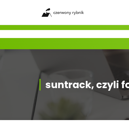
Skip
to
content
suntrack, czyli 