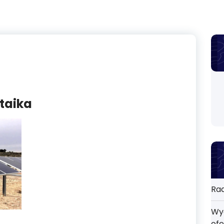
ltaika
Rad
Wyd
ofe