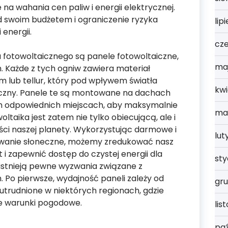
 na wahania cen paliw i energii elektrycznej.
d swoim budżetem i ograniczenie ryzyka
lip
energii.
cz
fotowoltaicznego są panele fotowoltaiczne,
ma
 Każde z tych ogniw zawiera materiał
m lub tellur, który pod wpływem światła
kwi
yczny. Panele te są montowane na dachach
h odpowiednich miejscach, aby maksymalnie
ma
ltaika jest zatem nie tylko obiecującą, ale i
ści naszej planety. Wykorzystując darmowe i
lut
owanie słoneczne, możemy zredukować nasz
 i zapewnić dostęp do czystej energii dla
st
 istnieją pewne wyzwania związane z
 Po pierwsze, wydajność paneli zależy od
gru
 utrudnione w niektórych regionach, gdzie
e warunki pogodowe.
lis
paź