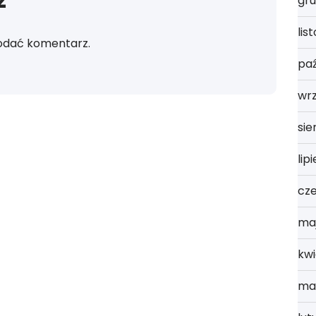
z
gru
lis
odać komentarz.
paź
wr
sie
lip
cz
ma
kwi
ma