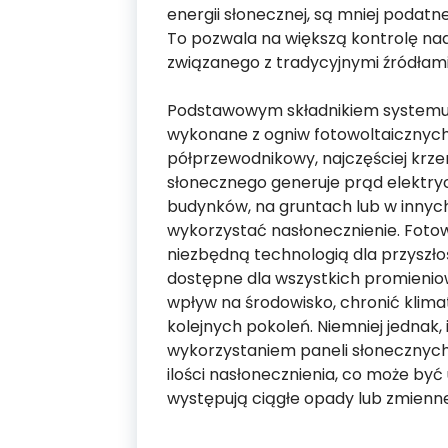
energii słonecznej, są mniej podatne
To pozwala na większą kontrolę na
związanego z tradycyjnymi źródłami 
Podstawowym składnikiem systemu 
wykonane z ogniw fotowoltaicznych.
półprzewodnikowy, najczęściej krze
słonecznego generuje prąd elektr
budynków, na gruntach lub w innyc
wykorzystać nasłonecznienie. Fotowo
niezbędną technologią dla przyszło
dostępne dla wszystkich promieni
wpływ na środowisko, chronić klimat
kolejnych pokoleń. Niemniej jednak,
wykorzystaniem paneli słonecznych.
ilości nasłonecznienia, co może być
występują ciągłe opady lub zmienn