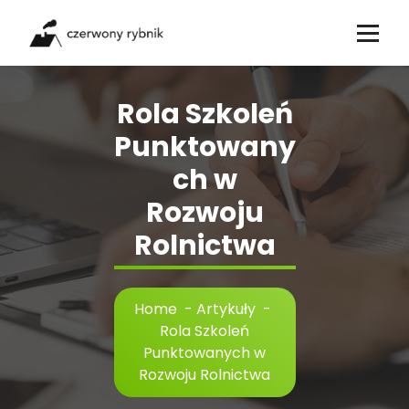
Skip
to
content
Rola Szkoleń
Punktowany
ch w
Rozwoju
Rolnictwa
Home
-
Artykuły
-
Rola Szkoleń
Punktowanych w
Rozwoju Rolnictwa