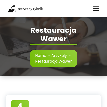
Skip
to
content
Restauracja
Wawer
Home
-
Artykuły
-
Restauracja Wawer
4