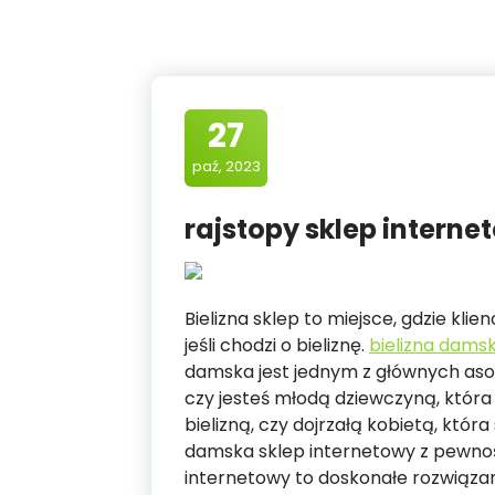
27
paź, 2023
rajstopy sklep interne
Bielizna sklep to miejsce, gdzie kli
jeśli chodzi o bieliznę.
bielizna dams
damska jest jednym z głównych asor
czy jesteś młodą dziewczyną, któr
bielizną, czy dojrzałą kobietą, któr
damska sklep internetowy z pewnośc
internetowy to doskonałe rozwiąza