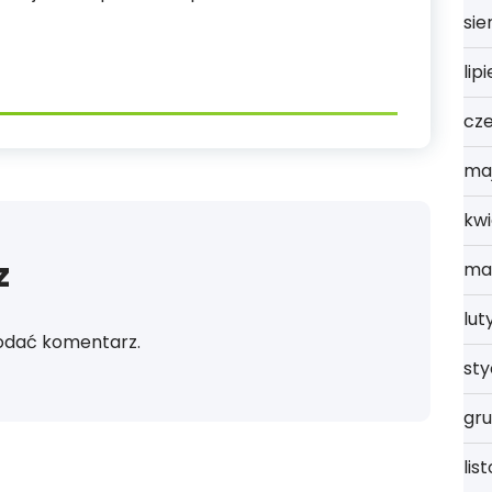
sie
lip
cz
ma
kwi
z
ma
lut
odać komentarz.
st
gru
lis