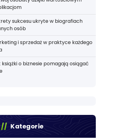
blikacjom
rety sukcesu ukryte w biografiach
anych osób
keting i sprzedaż w praktyce każdego
a
 książki o biznesie pomagają osiągać
e
Kategorie