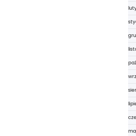
lut
st
gru
lis
paź
wrz
sie
lip
cz
ma