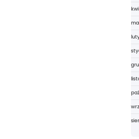
kwi
ma
lut
st
gru
lis
paź
wrz
sie