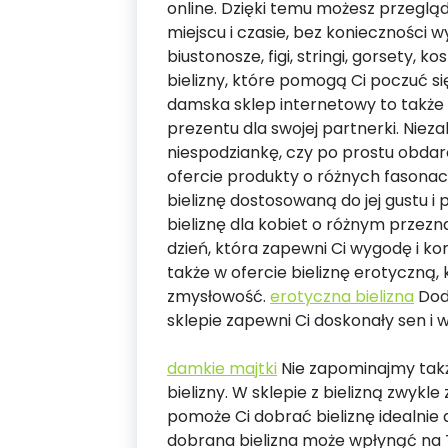
online. Dzięki temu możesz przeglą
miejscu i czasie, bez konieczności w
biustonosze, figi, stringi, gorsety, 
bielizny, które pomogą Ci poczuć się 
damska sklep internetowy to także 
prezentu dla swojej partnerki. Nieza
niespodziankę, czy po prostu obdar
ofercie produkty o różnych fasonac
bieliznę dostosowaną do jej gustu i 
bieliznę dla kobiet o różnym przezna
dzień, która zapewni Ci wygodę i kom
także w ofercie bieliznę erotyczną, 
zmysłowość.
erotyczna bielizna
Dod
sklepie zapewni Ci doskonały sen i
damkie majtki
Nie zapominajmy tak
bielizny. W sklepie z bielizną zwykl
pomoże Ci dobrać bieliznę idealnie
dobrana bielizna może wpłynąć na 