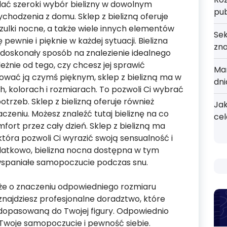
dać szeroki wybór bielizny w dowolnym
pu
ychodzenia z domu. Sklep z bielizną oferuje
koszulki nocne, a także wiele innych elementów
Sek
pewnie i pięknie w każdej sytuacji. Bielizna
zn
doskonały sposób na znalezienie idealnego
leżnie od tego, czy chcesz jej sprawić
Mar
ować ją czymś pięknym, sklep z bielizną ma w
dni
h, kolorach i rozmiarach. To pozwoli Ci wybrać
potrzeb. Sklep z bielizną oferuje również
Jak
czeniu. Możesz znaleźć tutaj bieliznę na co
cel
fort przez cały dzień. Sklep z bielizną ma
która pozwoli Ci wyrazić swoją sensualność i
atkowo, bielizna nocna dostępna w tym
 wspaniałe samopoczucie podczas snu.
że o znaczeniu odpowiedniego rozmiaru
e znajdziesz profesjonalne doradztwo, które
 dopasowaną do Twojej figury. Odpowiednio
Twoje samopoczucie i pewność siebie.