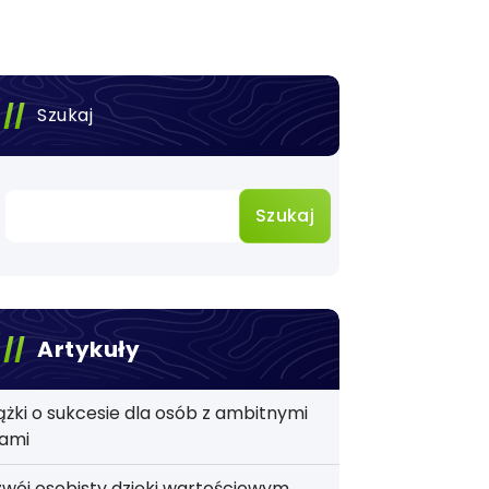
Szukaj
Szukaj
Artykuły
ążki o sukcesie dla osób z ambitnymi
lami
wój osobisty dzięki wartościowym