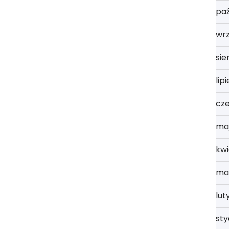
paź
wrz
sie
lip
cz
ma
kwi
ma
lut
st