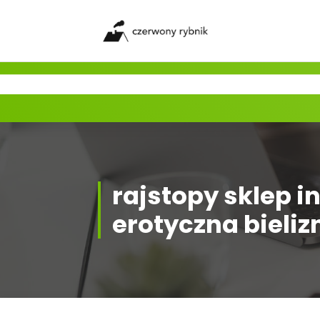
Skip
to
content
rajstopy sklep i
erotyczna bieliz