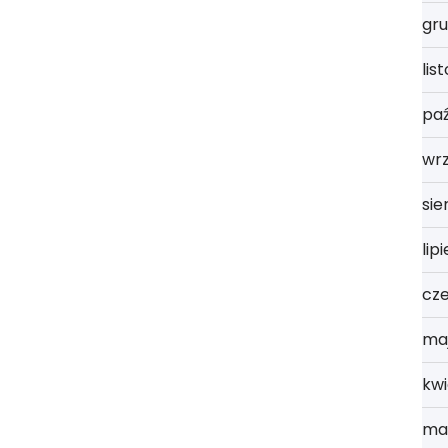
gru
lis
paź
wr
sie
lip
cz
ma
kwi
ma