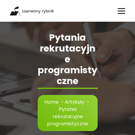
Skip
to
content
Pytania
rekrutacyjn
e
programisty
czne
Home
-
Artykuły
-
Pytania
rekrutacyjne
programistyczne