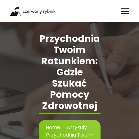
Skip
to
content
Przychodnia
Twoim
Ratunkiem:
Gdzie
Szukać
Pomocy
Zdrowotnej
Home
-
Artykuły
-
Przychodnia Twoim