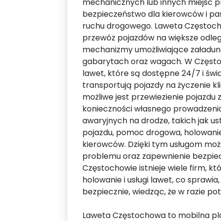
mechanicznych lub innych miejsc p
bezpieczeństwo dla kierowców i pas
ruchu drogowego. Laweta Częstocho
przewóz pojazdów na większe odleg
mechanizmy umożliwiające załadun
gabarytach oraz wagach. W Częstoc
lawet, które są dostępne 24/7 i ś
transportują pojazdy na życzenie kl
możliwe jest przewiezienie pojazdu z
konieczności własnego prowadzenia
awaryjnych na drodze, takich jak 
pojazdu, pomoc drogowa, holowanie
kierowców. Dzięki tym usługom możli
problemu oraz zapewnienie bezpie
Częstochowie istnieje wiele firm, 
holowanie i usługi lawet, co sprawia
bezpiecznie, wiedząc, że w razie po
Laweta Częstochowa to mobilna pl