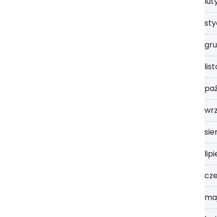
lut
st
gru
lis
paź
wrz
sie
lip
cz
ma