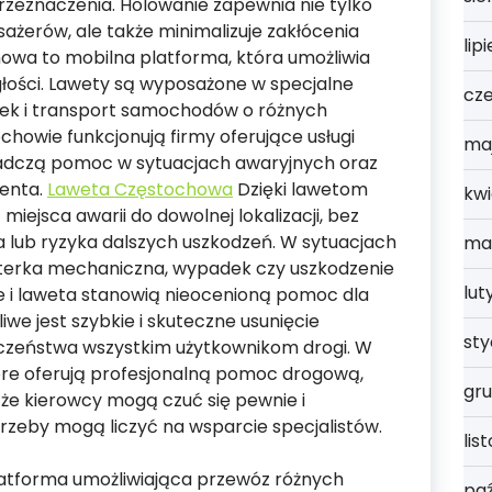
rzeznaczenia. Holowanie zapewnia nie tylko
ażerów, ale także minimalizuje zakłócenia
lip
wa to mobilna platforma, która umożliwia
łości. Lawety są wyposażone w specjalne
cz
ek i transport samochodów o różnych
howie funkcjonują firmy oferujące usługi
ma
wiadczą pomoc w sytuacjach awaryjnych oraz
ienta.
Laweta Częstochowa
Dzięki lawetom
kwi
 miejsca awarii do dowolnej lokalizacji, bez
 lub ryzyka dalszych uszkodzeń. W sytuacjach
ma
usterka mechaniczna, wypadek czy uszkodzenie
lut
 i laweta stanowią nieocenioną pomoc dla
we jest szybkie i skuteczne usunięcie
st
czeństwa wszystkim użytkownikom drogi. W
które oferują profesjonalną pomoc drogową,
gru
, że kierowcy mogą czuć się pewnie i
trzeby mogą liczyć na wsparcie specjalistów.
lis
atforma umożliwiająca przewóz różnych
paź