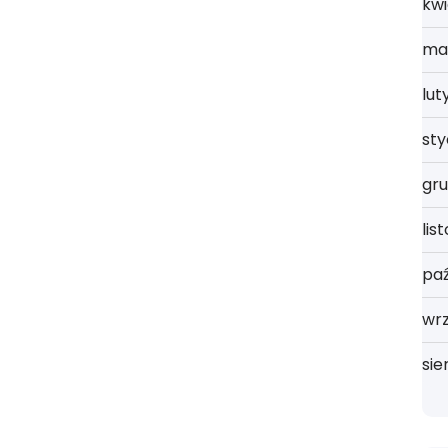
kwi
ma
lut
st
gru
lis
paź
wrz
sie