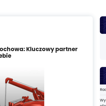
ochowa: Kluczowy partner
ebie
Rad
Wyd
ofe