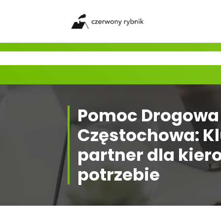
Skip
to
content
Pomoc Drogowa
Częstochowa: K
partner dla kie
potrzebie