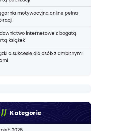
ęgarnia motywacyjna online pełna
piracji
dawnictwo internetowe z bogatą
rtą książek
ążki o sukcesie dla osób z ambitnymi
lami
Kategorie
rpień 2026