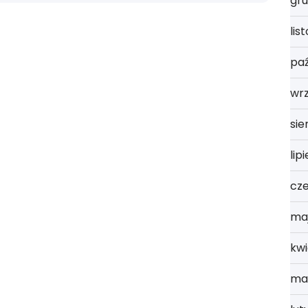
gru
lis
paź
wr
sie
lip
cz
ma
kwi
ma