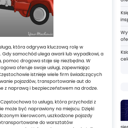
Ksi
ins
Wy
ofe
uga, która odgrywa kluczową rolę w
Ksi
. Gdy samochód ulega awarii lub wypadkowi, a
ce
a, pomoc drogowa staje się niezbędna. W
ogowa oferuje swoje usługi, zapewniając
Częstochowie istnieje wiele firm świadczących
wanie pojazdów, transportowanie aut do
ane z naprawą i bezpieczeństwem na drodze.
Częstochowa to usługa, która przychodzi z
e może być naprawiony na miejscu. Dzięki
adczonym kierowcom, uszkodzone pojazdy
zetransportowane do warsztatów
sie